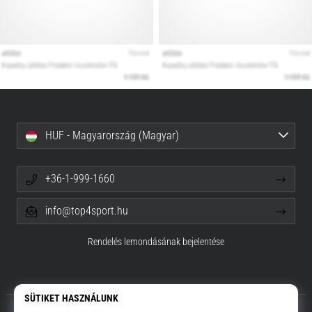
HUF - Magyarország (Magyar)
+36-1-999-1660
info@top4sport.hu
Rendelés lemondásának bejelentése