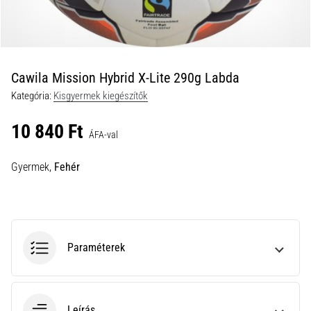
a
futball
táskánkba?
A
következő
Cawila Mission Hybrid X-Lite 290g Labda
dolgok
Kategória:
Kisgyermek kiegészítők
nem
hiányozhatnak
10 840 Ft
a
ÁFA-val
táskádból!​​​​​​​
Gyermek,
Fehér
2021.03.22.
•
10 perces olvasási idő
Cross
Paraméterek
Training
–
hogyan
kezdj
Leírás