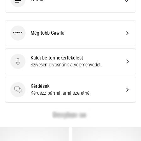
neki
és
készíts
edzéstervet
Még több Cawila
Cawila
Torna,
atlétika,
súlyemelés.
Küldj be termékértékelést
Téged
Küldj be termékértékelést
Szívesen olvasnánk a véleményedet.
is
vonz
a
Kérdések
változatos
Kérdések
Kérdezz bármit, amit szeretnél
edzés,
ami
egy
kicsit
mindig
más?
Csatlakozz