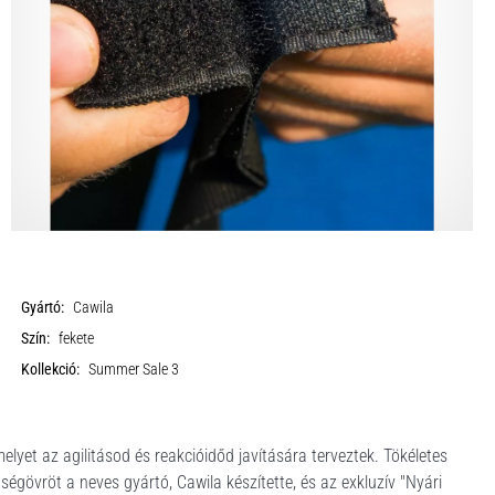
Gyártó:
Cawila
Szín:
fekete
Kollekció:
Summer Sale 3
melyet az agilitásod és reakcióidőd javítására terveztek. Tökéletes
égövröt a neves gyártó, Cawila készítette, és az exkluzív "Nyári