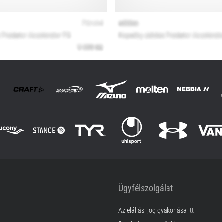
Ügyfélszolgálat
Az elállási jog gyakorlása itt