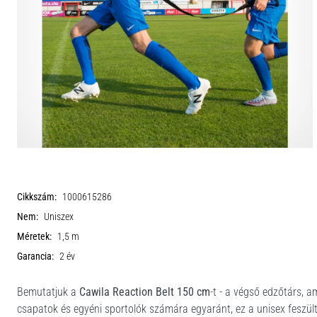
Cikkszám:
1000615286
Nem:
Uniszex
Méretek:
1,5 m
Garancia:
2 év
Bemutatjuk a
Cawila Reaction Belt 150 cm
-t - a végső edzőtárs, a
csapatok és egyéni sportolók számára egyaránt, ez a unisex feszülts