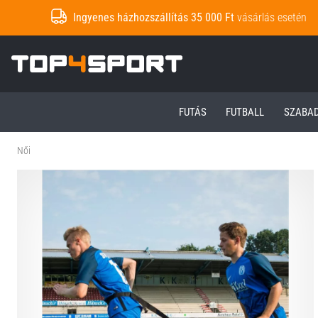
Ingyenes házhozszállítás 35 000 Ft
vásárlás esetén
Top4Sport.hu
FUTÁS
FUTBALL
SZABA
Női