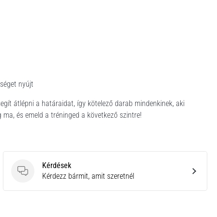
séget nyújt
gít átlépni a határaidat, így kötelező darab mindenkinek, aki
g ma, és emeld a tréninged a következő szintre!
Kérdések
Kérdések
Kérdezz bármit, amit szeretnél