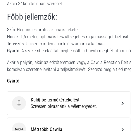
Akció 3" kollekcióban szerepel.
Főbb jellemzők:
Szín
: Elegáns és professzionális fekete
Hossz
: 1,5 méter, optimális feszültséget és rugalmasságot biztosít
Tervezés
: Unisex, minden sportoló számára alkalmas
Gyártó
: A szakemberek által megbecsült, a Cawila megbízható minő
Akár a pályán, akár az edzőteremben vagy, a Cawila Reaction Belt se
komolyan szeretné javítani a teljesítményét. Szerezd meg a tiéd mé
Gyártó
Küldj be termékértékelést
Küldj be termékértékelést
Szívesen olvasnánk a véleményedet.
Még több Cawila