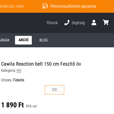
érdezzük, miért
Pénzvisszafizetési garancia
Rólunk
Segítség
Felhasználó
kosár
AKCIÓ
ÁRKÁK
BLOG
Cawila Reaction belt 150 cm Feszítő öv
Kategória:
Női
Unisex,
Fekete
OS
1 890 Ft
ÁFA-val