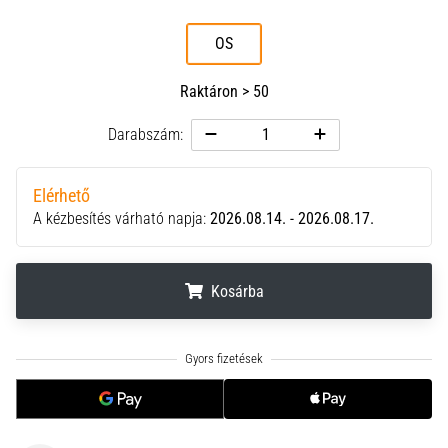
neki
és
OS
készíts
edzéstervet
Raktáron > 50
Torna,
Darabszám:
atlétika,
súlyemelés.
Téged
Elérhető
is
A kézbesítés várható napja:
2026.08.14. - 2026.08.17.
vonz
a
változatos
Kosárba
edzés,
ami
egy
.
.
.
kicsit
mindig
más?
Csatlakozz