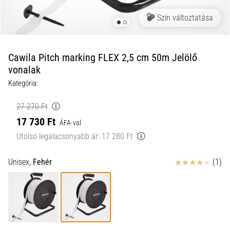
a
Szín változtatása
futball
táskánkba?
A
következő
Cawila Pitch marking FLEX 2,5 cm 50m Jelölő
dolgok
vonalak
nem
Kategória:
hiányozhatnak
a
27 270 Ft
táskádból!​​​​​​​
17 730 Ft
ÁFA-val
Utolsó legalacsonyabb ár:
17 280 Ft
2021.03.22.
•
10 perces olvasási idő
Értékelés
Unisex,
Fehér
(1)
Cross
Training
–
hogyan
kezdj