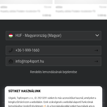
HUF - Magyarország (Magyar)
+36-1-999-1660
info@top4sport.hu
Rendelés lemondásának bejelentése
Rólunk