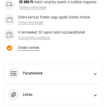
a
35 000 Ft
feletti vásárlás esetén a szállítás ingyenes
Cross
Szállítási lehetőségek
Training…
Online kártyás fizetés vagy egyéb fizetési módok
Fizetési lehetőségek
Minden cikk
A termékeket 30 napon belül visszaküldheted
megjelenítése
Visszaküldési szabályzat
Eredeti termék
Paraméterek
Leírás