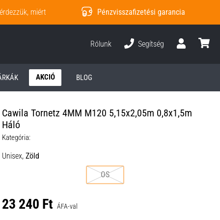
érdezzük, miért
Pénzvisszafizetési garancia
Rólunk
Segítség
Felhasználó
kosár
AKCIÓ
ÁRKÁK
BLOG
Cawila Tornetz 4MM M120 5,15x2,05m 0,8x1,5m
Háló
Kategória:
Unisex,
Zöld
OS
23 240 Ft
ÁFA-val