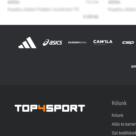
Rólunk
Rólunk
Top4Sport.hu
Állás és karrier
Süti beállításo