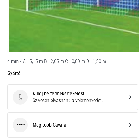
4 mm / A= 5,15 m B= 2,05 m C= 0,80 m D= 1,50 m
Gyártó
Küldj be termékértékelést
Küldj be termékértékelést
Szívesen olvasnánk a véleményedet.
Még több Cawila
Cawila