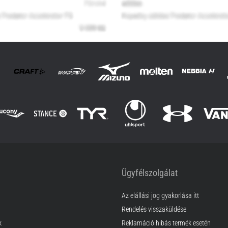
Ügyfélszolgálat
Az elállási jog gyakorlása itt
Rendelés visszaküldése
k
Reklamáció hibás termék esetén