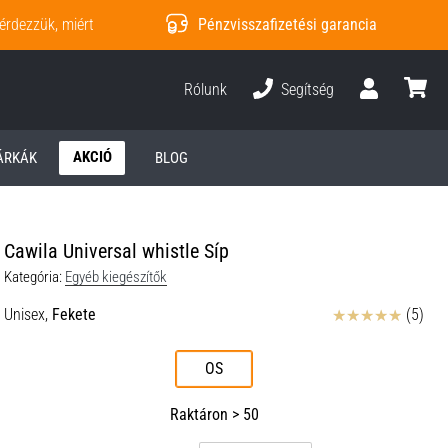
érdezzük, miért
Pénzvisszafizetési garancia
Rólunk
Segítség
Felhasználó
kosár
AKCIÓ
ÁRKÁK
BLOG
Cawila Universal whistle Síp
Kategória:
Egyéb kiegészítők
Értékelés
Unisex,
Fekete
(5)
OS
Raktáron > 50