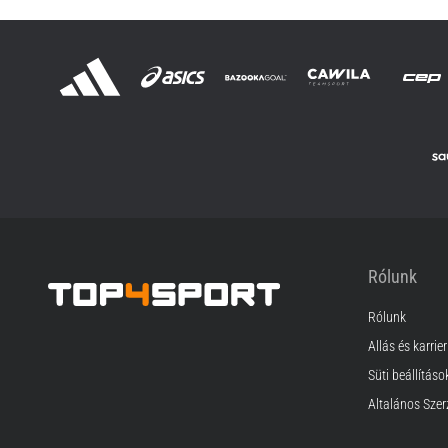
Rólunk
Rólunk
Top4Sport.hu
Állás és karrier
Süti beállításo
Általános Szer