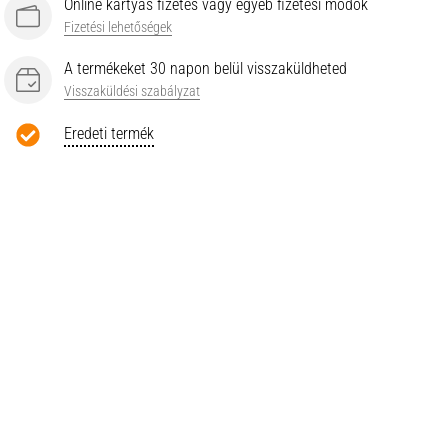
Online kártyás fizetés vagy egyéb fizetési módok
Fizetési lehetőségek
A termékeket 30 napon belül visszaküldheted
Visszaküldési szabályzat
Eredeti termék