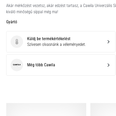
Akár mérkőzést vezetsz, akár edzést tartasz, a Cawila Univerzális S
kiváló minőségű síppal még ma!
Gyártó
Küldj be termékértékelést
Küldj be termékértékelést
Szívesen olvasnánk a véleményedet.
Még több Cawila
Cawila