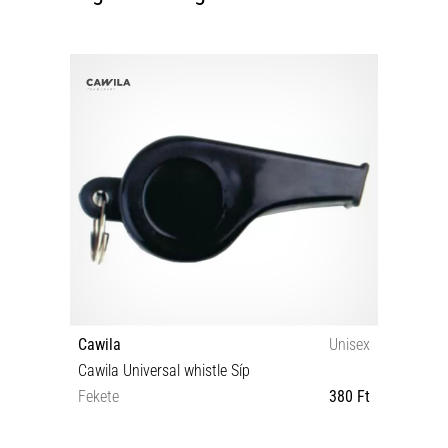
Cawila
Unisex
Cawila Universal whistle Síp
Fekete
380 Ft