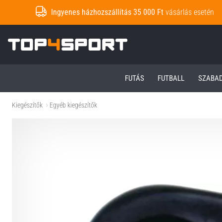
Ingyenes házhozszállítás 35 000 Ft
vásárlás esetén
Top4Sport.hu
FUTÁS
FUTBALL
SZABA
Kiegészítők
Egyéb kiegészítők