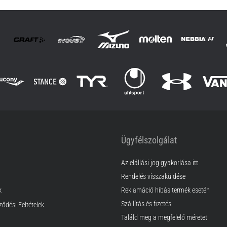
OS
Ügyfélszolgálat
Az elállási jog gyakorlása itt
Rendelés visszaküldése
k
Reklamáció hibás termék esetén
Szállítás és fizetés
ződési Feltételek
Találd meg a megfelelő méretet