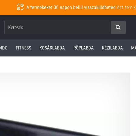
A termékeket 30 napon belül visszaküldheted
Azt sem k
Keresés
DIDO
FITNESS
KOSÁRLABDA
RÖPLABDA
KÉZILABDA
M