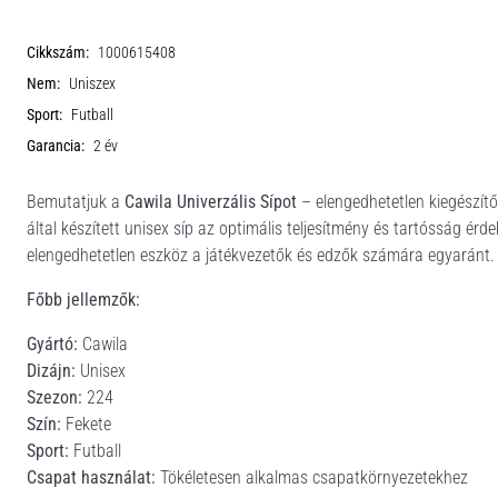
Cikkszám:
1000615408
Nem:
Uniszex
Sport:
Futball
Garancia:
2 év
Bemutatjuk a
Cawila Univerzális Sípot
– elengedhetetlen kiegészít
által készített unisex síp az optimális teljesítmény és tartósság érde
elengedhetetlen eszköz a játékvezetők és edzők számára egyaránt.
Főbb jellemzők:
Gyártó:
Cawila
Dizájn:
Unisex
Szezon:
224
Szín:
Fekete
Sport:
Futball
Csapat használat:
Tökéletesen alkalmas csapatkörnyezetekhez