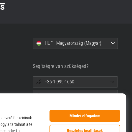
HUF - Magyarország (Magyar)
Segítségre van szükséged?
+36-1-999-1660
info@top4sport.hu