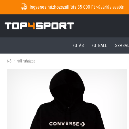
Ingyenes házhozszállítás 35 000 Ft
vásárlás esetén
Top4Sport.hu
FUTÁS
FUTBALL
SZABA
Női
Női ruházat