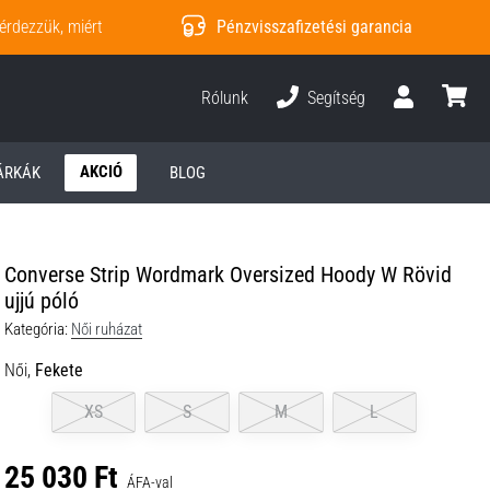
érdezzük, miért
Pénzvisszafizetési garancia
Rólunk
Segítség
Felhasználó
kosár
AKCIÓ
ÁRKÁK
BLOG
Converse Strip Wordmark Oversized Hoody W Rövid
ujjú póló
Kategória:
Női ruházat
Női,
Fekete
XS
S
M
L
25 030 Ft
ÁFA-val