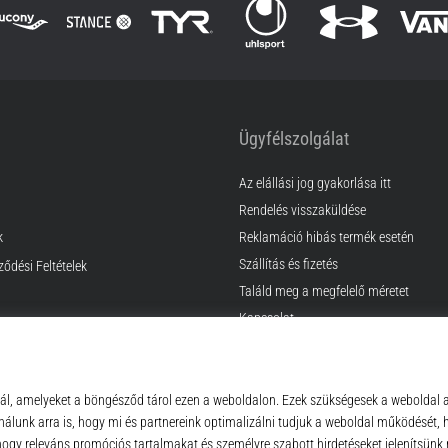
Ügyfélszolgálat
Az elállási jog gyakorlása itt
Rendelés visszaküldése
k
Reklamáció hibás termék esetén
Szállítás és fizetés
ződési Feltételek
Találd meg a megfelelő méretet
Kapcsolat
GyIK
Adatvédelmi nyilatkozat