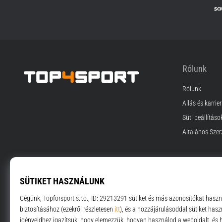
Rólunk
Rólunk
Top4Sport.hu
Állás és karrier
Süti beállításo
Általános Szer