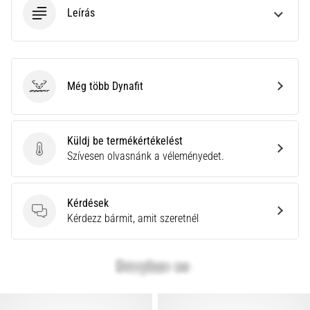
a
Leírás
Cross
Training…
Minden cikk
Még több Dynafit
Dynafit
megjelenítése
Küldj be termékértékelést
Küldj be termékértékelést
Szívesen olvasnánk a véleményedet.
Kérdések
Kérdések
Kérdezz bármit, amit szeretnél