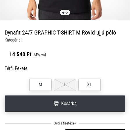
a
futball
táskánkba?
A
következő
Dynafit 24/7 GRAPHIC T-SHIRT M Rövid ujjú póló
dolgok
Kategória:
nem
hiányozhatnak
14 540 Ft
a
ÁFA-val
táskádból!​​​​​​​
Férfi,
Fekete
2021.03.22.
M
L
XL
•
10 perces olvasási idő
Cross
Kosárba
Training
–
hogyan
kezdj