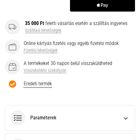
neki
és
készíts
35 000 Ft
feletti vásárlás esetén a szállítás ingyenes
edzéstervet
Szállítási lehetőségek
Torna,
Online kártyás fizetés vagy egyéb fizetési módok
atlétika,
Fizetési lehetőségek
súlyemelés.
Téged
A termékeket 30 napon belül visszaküldheted
is
Visszaküldési szabályzat
vonz
a
Eredeti termék
változatos
edzés,
ami
egy
kicsit
Paraméterek
mindig
más?
Csatlakozz