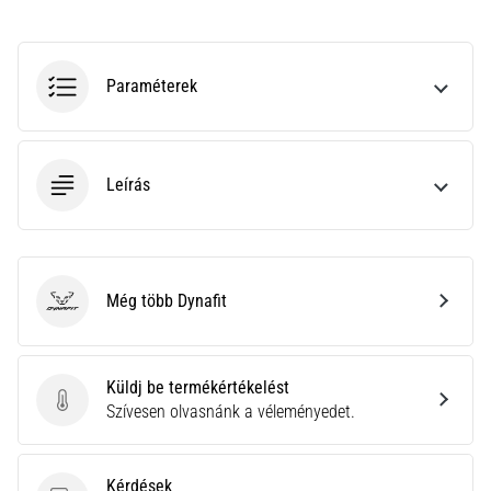
neki
és
készíts
Paraméterek
edzéstervet
Torna,
atlétika,
súlyemelés.
Leírás
Téged
is
vonz
a
Még több Dynafit
változatos
Dynafit
edzés,
ami
egy
Küldj be termékértékelést
kicsit
Küldj be termékértékelést
Szívesen olvasnánk a véleményedet.
mindig
más?
Csatlakozz
Kérdések