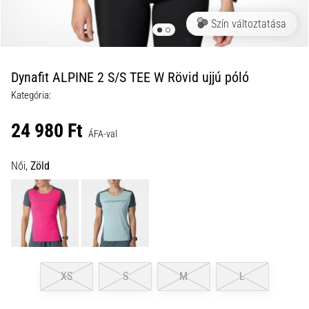
a
Szín változtatása
futball
táskánkba?
A
következő
Dynafit ALPINE 2 S/S TEE W Rövid ujjú póló
dolgok
Kategória:
nem
hiányozhatnak
24 980 Ft
a
ÁFA-val
táskádból!​​​​​​​
Női,
Zöld
2021.03.22.
•
10 perces olvasási idő
Cross
Training
–
XS
S
M
L
hogyan
kezdj