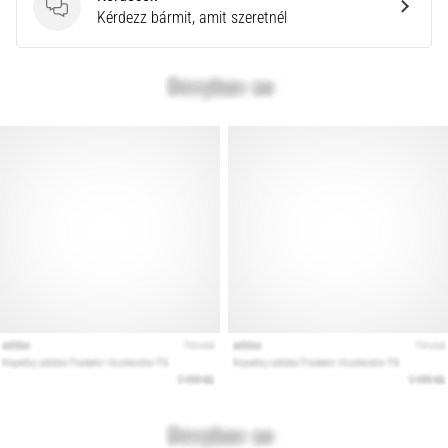
a
Kérdések
Kérdezz bármit, amit szeretnél
Cross
Training…
Minden cikk
megjelenítése