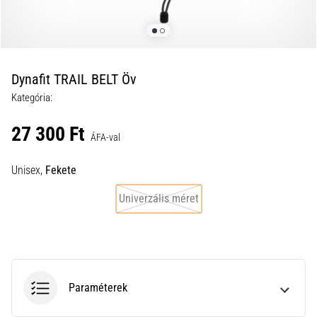
a
futball
táskánkba?
A
következő
Dynafit TRAIL BELT Öv
dolgok
Kategória:
nem
hiányozhatnak
27 300 Ft
a
ÁFA-val
táskádból!​​​​​​​
Unisex,
Fekete
2021.03.22.
Univerzális méret
•
10 perces olvasási idő
Cross
Training
–
Paraméterek
hogyan
kezdj