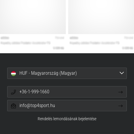
HUF - Magyarország (Magyar)
+36-1-999-1660
info@top4sport.hu
Rendelés lemondásának bejelentése