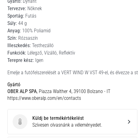
Gyártó:
Dynafit
Tervezve:
Nőknek
Sportág:
Futás
Súly:
44 g
Anyag:
100% Poliamid
Szín:
Rózsaszín
Illeszkedés:
Testhezálló
Funkciók:
Lélegző, Vízálló, Reflektív
Terepre kész:
Igen
Emelje a futófelszerelését a VERT WIND W VST 49-el, és élvezze a stí
Gyártó
OBER ALP SPA
, Piazza Walther 4, 39100 Bolzano - IT
https://www.oberalp.com/en/contacts
Küldj be termékértékelést
Küldj be termékértékelést
Szívesen olvasnánk a véleményedet.