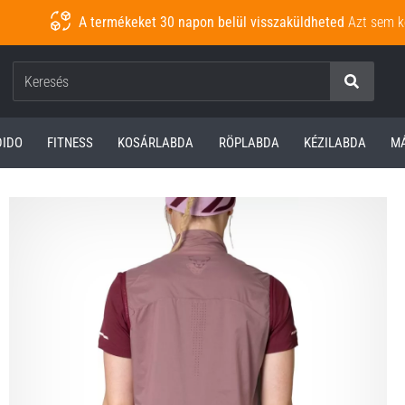
A termékeket 30 napon belül visszaküldheted
Azt sem k
Keresés
DIDO
FITNESS
KOSÁRLABDA
RÖPLABDA
KÉZILABDA
M