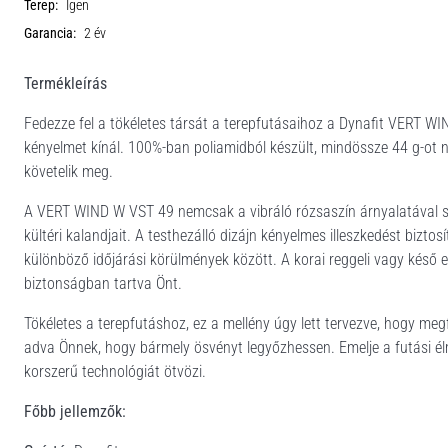
Terep:
Igen
Garancia:
2 év
Termékleírás
Fedezze fel a tökéletes társát a terepfutásaihoz a Dynafit VERT WIN
kényelmet kínál. 100%-ban poliamidból készült, mindössze 44 g-ot 
követelik meg.
A VERT WIND W VST 49 nemcsak a vibráló rózsaszín árnyalatával s
kültéri kalandjait. A testhezálló dizájn kényelmes illeszkedést bizto
különböző időjárási körülmények között. A korai reggeli vagy késő es
biztonságban tartva Önt.
Tökéletes a terepfutáshoz, ez a mellény úgy lett tervezve, hogy m
adva Önnek, hogy bármely ösvényt legyőzhessen. Emelje a futási élmé
korszerű technológiát ötvözi.
Főbb jellemzők: