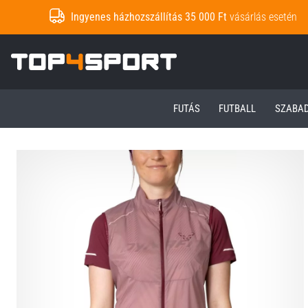
Ingyenes házhozszállítás 35 000 Ft
vásárlás esetén
Top4Sport.hu
FUTÁS
FUTBALL
SZABA