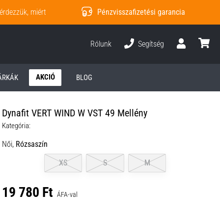
érdezzük, miért
Pénzvisszafizetési garancia
Rólunk
Segítség
Felhasználó
kosár
AKCIÓ
ÁRKÁK
BLOG
Dynafit VERT WIND W VST 49 Mellény
Kategória:
Női,
Rózsaszín
XS
S
M
19 780 Ft
ÁFA-val