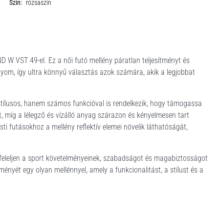
Szín:
rózsaszín
D W VST 49-el. Ez a női futó mellény páratlan teljesítményt és
nyom, így ultra könnyű választás azok számára, akik a legjobbat
tílusos, hanem számos funkcióval is rendelkezik, hogy támogassa
sít, míg a lélegző és vízálló anyag szárazon és kényelmesen tart
ti futásokhoz a mellény reflektív elemei növelik láthatóságát,
egfeleljen a sport követelményeinek, szabadságot és magabiztosságot
nyét egy olyan mellénnyel, amely a funkcionalitást, a stílust és a