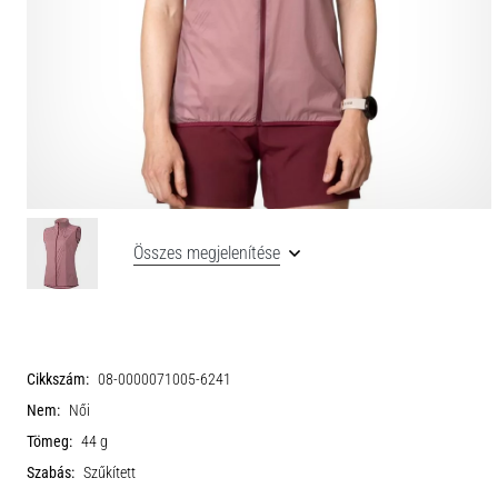
Összes megjelenítése
Cikkszám:
08-0000071005-6241
Nem:
Női
Tömeg:
44 g
Szabás:
Szűkített