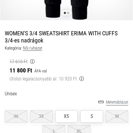
a
futball
táskánkba?
A
következő
WOMEN'S 3/4 SWEATSHIRT ERIMA WITH CUFFS
dolgok
3/4-es nadrágok
nem
Kategória:
Női ruházat
hiányozhatnak
a
17 610 Ft
táskádból!​​​​​​​
11 800 Ft
ÁFA-val
Utolsó legalacsonyabb ár:
10 920 Ft
2021.03.22.
•
10 perces olvasási idő
Unisex
Cross
Mérettáblázat
Training
–
46
38
XS
S
M
hogyan
kezdj
L
XL