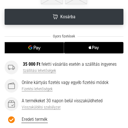
neki
és
Kosárba
készíts
edzéstervet
Torna,
atlétika,
súlyemelés.
Téged
is
35 000 Ft
feletti vásárlás esetén a szállítás ingyenes
vonz
Szállítási lehetőségek
a
változatos
Online kártyás fizetés vagy egyéb fizetési módok
edzés,
Fizetési lehetőségek
ami
egy
A termékeket 30 napon belül visszaküldheted
kicsit
Visszaküldési szabályzat
mindig
más?
Eredeti termék
Csatlakozz