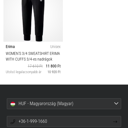
Erima
Unisex
WOMEN'S 3/4 SWEATSHIRT ERIMA
WITH CUFFS 3/4-es nadrágok
17 610 Ft
11 800 Ft
Utolsó legalacsonyabb ár
10 920 Ft
HUF - Magyarország (Magyar)
+36-1-999-1660