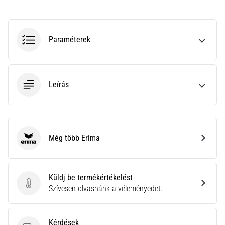
a
Cross
Training…
Paraméterek
Minden cikk
megjelenítése
Leírás
Még több Erima
Erima
Küldj be termékértékelést
Küldj be termékértékelést
Szívesen olvasnánk a véleményedet.
Kérdések