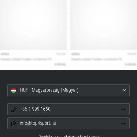
HUF - Magyarország (Magyar)
+36-1-999-1660
info@top4sport.hu
Rendelés lemondásának bejelentése