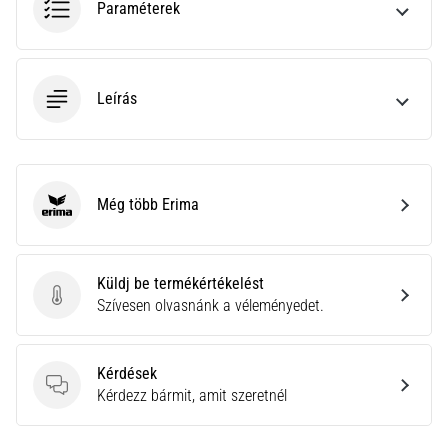
Paraméterek
neki
és
készíts
edzéstervet
Leírás
Torna,
atlétika,
súlyemelés.
Téged
Még több Erima
is
Erima
vonz
a
változatos
Küldj be termékértékelést
edzés,
Küldj be termékértékelést
Szívesen olvasnánk a véleményedet.
ami
egy
kicsit
Kérdések
mindig
Kérdések
Kérdezz bármit, amit szeretnél
más?
Csatlakozz