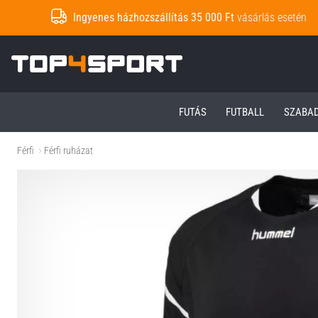
Ingyenes házhozszállítás 35 000 Ft
vásárlás esetén
Top4Sport.hu
FUTÁS
FUTBALL
SZABA
Férfi
Férfi ruházat