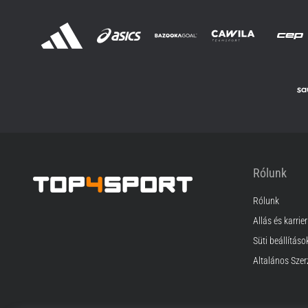
Rólunk
Rólunk
Top4Sport.hu
Állás és karrier
Süti beállításo
Általános Szer