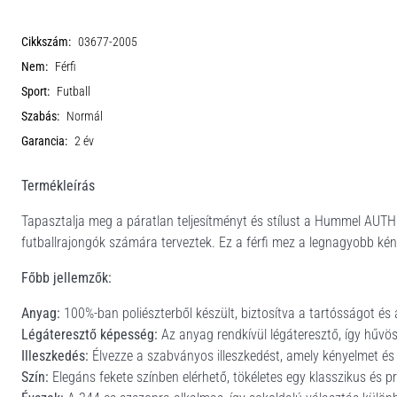
Cikkszám:
03677-2005
Nem:
Férfi
Sport:
Futball
Szabás:
Normál
Garancia:
2 év
Termékleírás
Tapasztalja meg a páratlan teljesítményt és stílust a Hummel AUT
futballrajongók számára terveztek. Ez a férfi mez a legnagyobb kény
Főbb jellemzők:
Anyag:
100%-ban poliészterből készült, biztosítva a tartósságot és
Légáteresztő képesség:
Az anyag rendkívül légáteresztő, így hűvö
Illeszkedés:
Élvezze a szabványos illeszkedést, amely kényelmet é
Szín:
Elegáns fekete színben elérhető, tökéletes egy klasszikus és p