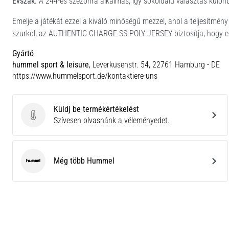
Évszak:
A 244-es szezonra alkalmas, így sokoldalú választás külön
Emelje a játékát ezzel a kiváló minőségű mezzel, ahol a teljesítmény 
szurkol, az AUTHENTIC CHARGE SS POLY JERSEY biztosítja, hogy ez
Gyártó
hummel sport & leisure
, Leverkusenstr. 54, 22761 Hamburg - DE
https://www.hummelsport.de/kontaktiere-uns
Küldj be termékértékelést
Küldj be termékértékelést
Szívesen olvasnánk a véleményedet.
Még több Hummel
Hummel