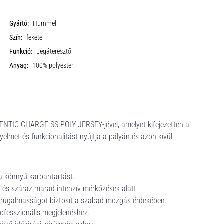
Gyártó:
Hummel
Szín:
fekete
Funkció:
Légáteresztő
Anyag:
100% polyester
HENTIC CHARGE SS POLY JERSEY-jével, amelyet kifejezetten a
elmet és funkcionalitást nyújtja a pályán és azon kívül.
 a könnyű karbantartást.
s és száraz marad intenzív mérkőzések alatt.
s rugalmasságot biztosít a szabad mozgás érdekében.
rofesszionális megjelenéshez.