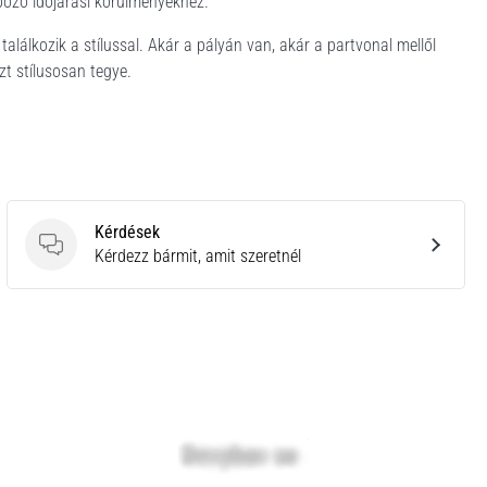
böző időjárási körülményekhez.
találkozik a stílussal. Akár a pályán van, akár a partvonal mellől
t stílusosan tegye.
Kérdések
Kérdések
Kérdezz bármit, amit szeretnél