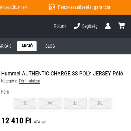
érdezzük, miért
Pénzvisszafizetési garancia
Rólunk
Segítség
Felhasználó
kosár
AKCIÓ
ÁRKÁK
BLOG
Hummel AUTHENTIC CHARGE SS POLY JERSEY Póló
Kategória:
Férfi ruházat
Férfi
S
M
L
XL
12 410 Ft
ÁFA-val