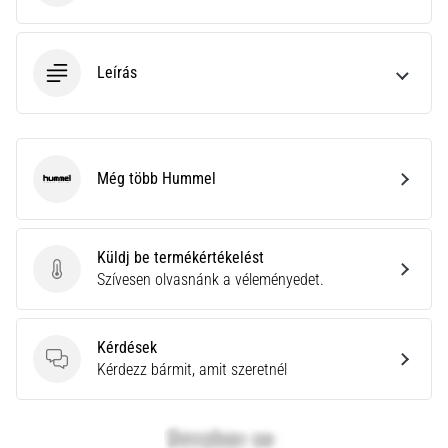
neki
és
készíts
Leírás
edzéstervet
Torna,
atlétika,
súlyemelés.
Még több Hummel
Téged
Hummel
is
vonz
a
Küldj be termékértékelést
változatos
Küldj be termékértékelést
Szívesen olvasnánk a véleményedet.
edzés,
ami
egy
Kérdések
kicsit
Kérdések
Kérdezz bármit, amit szeretnél
mindig
más?
Csatlakozz