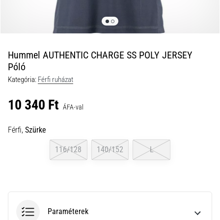
a
futball
táskánkba?
A
következő
Hummel AUTHENTIC CHARGE SS POLY JERSEY
dolgok
Póló
nem
Kategória:
Férfi ruházat
hiányozhatnak
a
10 340 Ft
táskádból!​​​​​​​
ÁFA-val
Férfi,
Szürke
2021.03.22.
•
116/128
140/152
L
10 perces olvasási idő
Cross
Training
–
hogyan
Paraméterek
kezdj