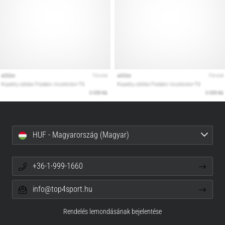
HUF - Magyarország (Magyar)
+36-1-999-1660
info@top4sport.hu
Rendelés lemondásának bejelentése