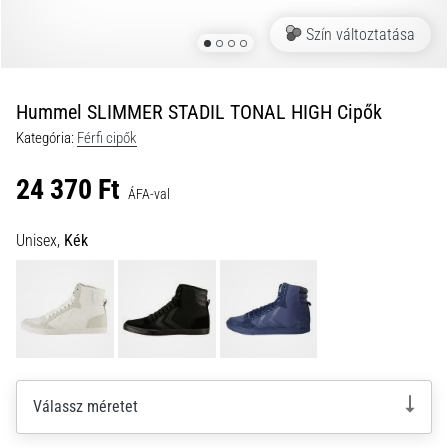
a
Szín változtatása
futball
táskánkba?
A
következő
Hummel SLIMMER STADIL TONAL HIGH Cipők
dolgok
Kategória:
Férfi cipők
nem
hiányozhatnak
24 370 Ft
a
ÁFA-val
táskádból!​​​​​​​
Unisex,
Kék
2021.03.22.
•
10 perces olvasási idő
Cross
Training
–
Válassz méretet
hogyan
kezdj