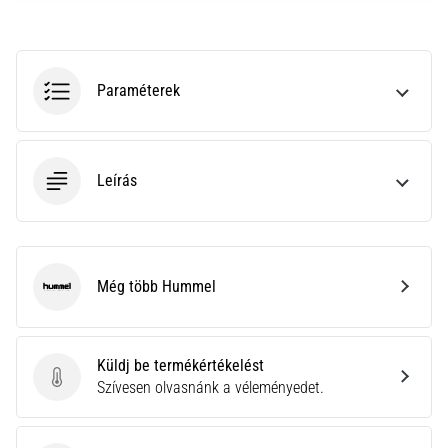
neki
és
készíts
edzéstervet
Paraméterek
Torna,
atlétika,
súlyemelés.
Leírás
Téged
is
vonz
a
változatos
Még több Hummel
Hummel
edzés,
ami
egy
kicsit
Küldj be termékértékelést
mindig
Küldj be termékértékelést
Szívesen olvasnánk a véleményedet.
más?
Csatlakozz