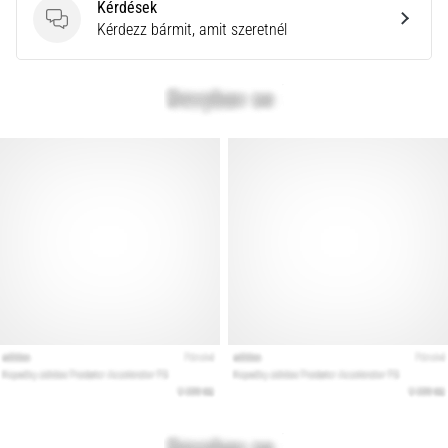
a
Kérdések
Cross
Kérdések
Kérdezz bármit, amit szeretnél
Training…
Minden cikk
megjelenítése