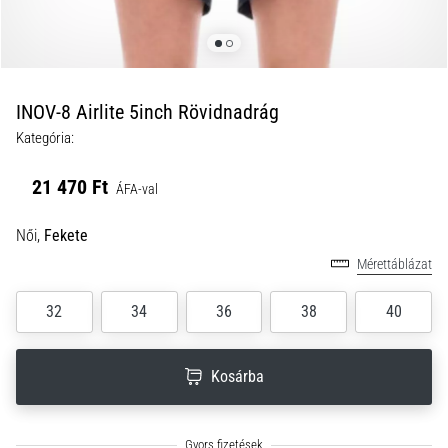
a
futball
táskánkba?
A
következő
INOV-8 Airlite 5inch Rövidnadrág
dolgok
Kategória:
nem
hiányozhatnak
21 470 Ft
a
ÁFA-val
táskádból!​​​​​​​
Női,
Fekete
Mérettáblázat
2021.03.22.
•
32
34
36
38
40
10 perces olvasási idő
Cross
Training
Kosárba
–
hogyan
kezdj