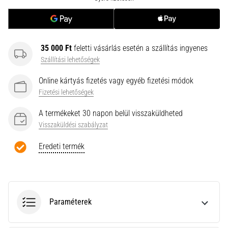
neki
és
készíts
edzéstervet
35 000 Ft
feletti vásárlás esetén a szállítás ingyenes
Szállítási lehetőségek
Torna,
atlétika,
Online kártyás fizetés vagy egyéb fizetési módok
súlyemelés.
Fizetési lehetőségek
Téged
is
A termékeket 30 napon belül visszaküldheted
vonz
Visszaküldési szabályzat
a
változatos
Eredeti termék
edzés,
ami
egy
kicsit
mindig
Paraméterek
más?
Csatlakozz