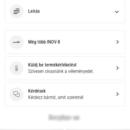
a
Cross
Leírás
Training…
Minden cikk
megjelenítése
Még több INOV-8
INOV-8
Küldj be termékértékelést
Küldj be termékértékelést
Szívesen olvasnánk a véleményedet.
Kérdések
Kérdések
Kérdezz bármit, amit szeretnél