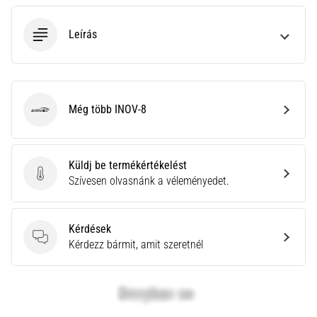
neki
és
Leírás
készíts
edzéstervet
Torna,
atlétika,
Még több INOV-8
INOV-8
súlyemelés.
Téged
is
vonz
Küldj be termékértékelést
a
Küldj be termékértékelést
Szívesen olvasnánk a véleményedet.
változatos
edzés,
ami
Kérdések
egy
Kérdések
Kérdezz bármit, amit szeretnél
kicsit
mindig
más?
Csatlakozz