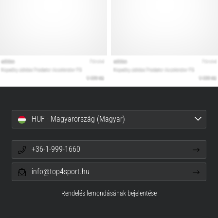
HUF - Magyarország (Magyar)
+36-1-999-1660
info@top4sport.hu
Rendelés lemondásának bejelentése