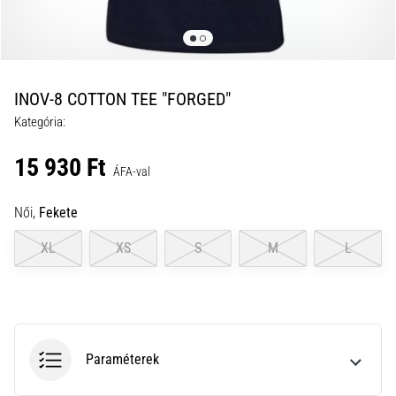
a
futball
táskánkba?
A
következő
INOV-8 COTTON TEE "FORGED"
dolgok
Kategória:
nem
hiányozhatnak
15 930 Ft
a
ÁFA-val
táskádból!​​​​​​​
Női,
Fekete
2021.03.22.
XL
XS
S
M
L
•
10 perces olvasási idő
Cross
Training
–
Paraméterek
hogyan
kezdj