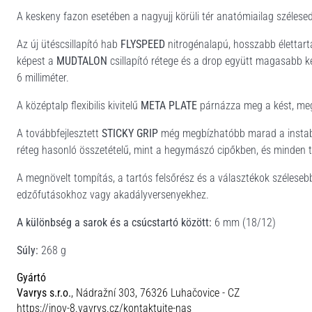
A keskeny fazon esetében a nagyujj körüli tér anatómiailag szélese
Az új ütéscsillapító hab
FLYSPEED
nitrogénalapú, hosszabb élettar
képest a
MUDTALON
csillapító rétege és a drop együtt magasabb k
6 milliméter.
A középtalp flexibilis kivitelű
META PLATE
párnázza meg a kést, meg
A továbbfejlesztett
STICKY GRIP
még megbízhatóbb marad a instabi
réteg hasonló összetételű, mint a hegymászó cipőkben, és minden t
A megnövelt tompítás, a tartós felsőrész és a választékok széleseb
edzőfutásokhoz vagy akadályversenyekhez.
A különbség a sarok és a csúcstartó között:
6 mm (18/12)
Súly:
268 g
Gyártó
Vavrys s.r.o.
, Nádražní 303, 76326 Luhačovice - CZ
https://inov-8.vavrys.cz/kontaktujte-nas