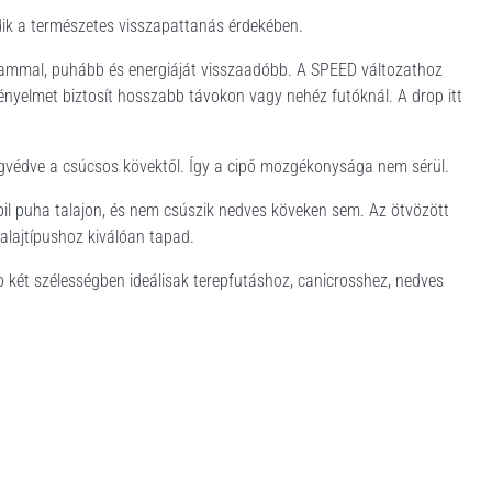
dik a természetes visszapattanás érdekében.
tammal, puhább és energiáját visszaadóbb. A SPEED változathoz
ényelmet biztosít hosszabb távokon vagy nehéz futóknál. A drop itt
védve a csúcsos kövektől. Így a cipő mozgékonysága nem sérül.
l puha talajon, és nem csúszik nedves köveken sem. Az ötvözött
alajtípushoz kiválóan tapad.
b két szélességben ideálisak terepfutáshoz, canicrosshez, nedves