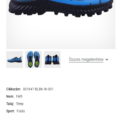
Összes megjelenítése
Cikkszám:
001647-BLBK-W-001
Nem:
Férfi
Talaj:
Terep
Sport:
Futás