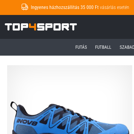
Ingyenes házhozszállítás 35 000 Ft
vásárlás esetén
Top4Sport.hu
FUTÁS
FUTBALL
SZABA