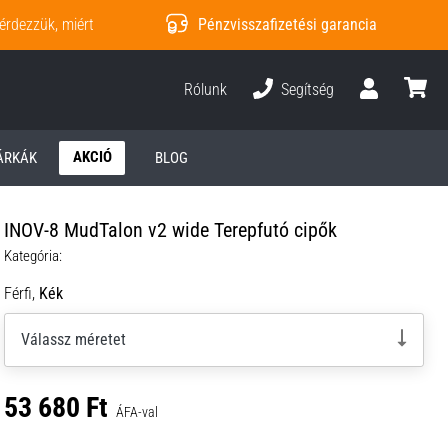
érdezzük, miért
Pénzvisszafizetési garancia
Rólunk
Segítség
Felhasználó
kosár
AKCIÓ
ÁRKÁK
BLOG
INOV-8 MudTalon v2 wide Terepfutó cipők
Kategória:
Férfi,
Kék
Válassz méretet
53 680 Ft
ÁFA-val