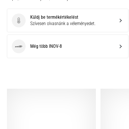
Küldj be termékértékelést
Küldj be termékértékelést
Szívesen olvasnánk a véleményedet.
Még több INOV-8
INOV-8