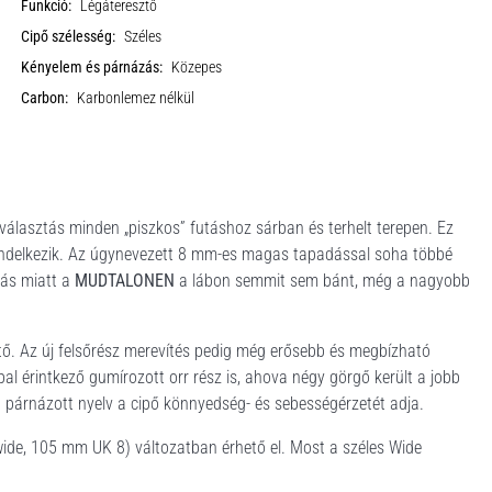
Funkció:
Légáteresztő
Cipő szélesség:
Széles
Kényelem és párnázás:
Közepes
Carbon:
Karbonlemez nélkül
 választás minden „piszkos” futáshoz sárban és terhelt terepen. Ez
l rendelkezik. Az úgynevezett 8 mm-es magas tapadással soha többé
tás miatt a
MUDTALONEN
a lábon semmit sem bánt, még a nagyobb
esztő. Az új felsőrész merevítés pedig még erősebb és megbízható
lppal érintkező gumírozott orr rész is, ahova négy görgő került a jobb
n párnázott nyelv a cipő könnyedség- és sebességérzetét adja.
ide, 105 mm UK 8) változatban érhető el. Most a széles Wide