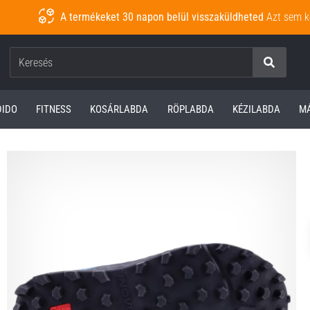
A termékeket 30 napon belül visszaküldheted
Azt sem k
Keresés
DIDO
FITNESS
KOSÁRLABDA
RÖPLABDA
KÉZILABDA
M