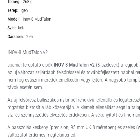
Tömeg:
268 g
Terep:
Igen
Modell:
Inov-8 MudTalon
Szín:
kék
Garancia:
2 év
INOV-8 MudTalon v2
spaniai terepfutó cipők
INOV-8 MudTalon v2
(& szélesek) a legjobb
az új változat szilárdabb felsőrésszel és továbbfejlesztett habba
nem fog csúszni meredek emelkedőn vagy lejtőn. A nagyobb tompí
távok esetén sem.
Az új felsőrész ballisztikus nylonból rendkívül ellenálló és légáter
rögzítést biztosít a láb középtáján. A kiemelt ellenállást segíti a ta
víz- és szennyeződés-elvezetés érdekében. A vékonyított és finoma
A passzolás keskeny (precision, 95 mm UK 8 méretben) és széles (w
változatot érdemes megtekintened.