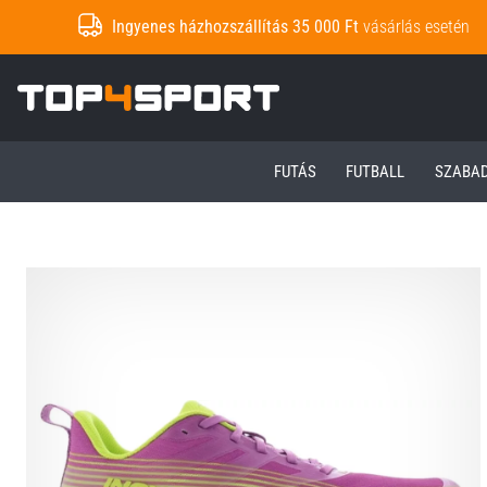
Ingyenes házhozszállítás 35 000 Ft
vásárlás esetén
Top4Sport.hu
FUTÁS
FUTBALL
SZABA