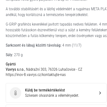
A további stabilitásért és a lábfej védelméért a rugalmas META PLATE
anélkül, hogy korlátozná a természetes terepérzékelést.
G-GRIP grafénös keverékkel javított tapadás nedves felületen. 4 mm
hosszabb futásokon észrevétlenül viszi a súlyt a kemény felületeke
köszönhetően a futás kőkemény terepen, erdei ösvényeken vagy aszf
Sarkcsont és lábujj közötti távolság:
4 mm (11/7)
Súly:
270 g
Gyártó
Vavrys s.r.o.
, Nádražní 303, 76326 Luhačovice - CZ
https://inov-8.vavrys.cz/kontaktujte-nas
Küldj be termékértékelést
Küldj be termékértékelést
Szívesen olvasnánk a véleményedet.