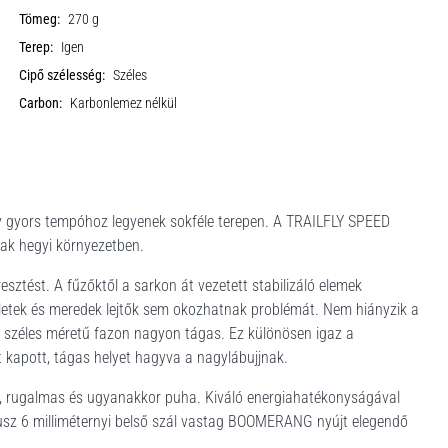
Tömeg:
270 g
Terep:
Igen
Cipő szélesség:
Széles
Carbon:
Karbonlemez nélkül
ogy gyors tempóhoz legyenek sokféle terepen. A TRAILFLY SPEED
ak hegyi környezetben.
esztést. A fűzőktől a sarkon át vezetett stabilizáló elemek
szletek és meredek lejtők sem okozhatnak problémát. Nem hiányzik a
 A széles méretű fazon nagyon tágas. Ez különösen igaz a
 kapott, tágas helyet hagyva a nagylábujjnak.
, rugalmas és ugyanakkor puha. Kiváló energiahatékonyságával
lusz 6 milliméternyi belső szál vastag BOOMERANG nyújt elegendő