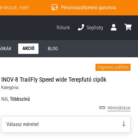
érdezzük, miért
Pénzvisszafizetési garancia
Rólunk
Segítség
Felhasználó
kosár
AKCIÓ
ÁRKÁK
BLOG
Ingyenes szállítás
INOV-8 TrailFly Speed wide Terepfutó cipők
Kategória:
Női,
Többszínű
Mérettáblázat
Válassz méretet