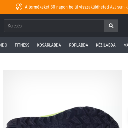
A termékeket 30 napon belül visszaküldheted
Azt sem k
Keresés
DIDO
FITNESS
KOSÁRLABDA
RÖPLABDA
KÉZILABDA
M