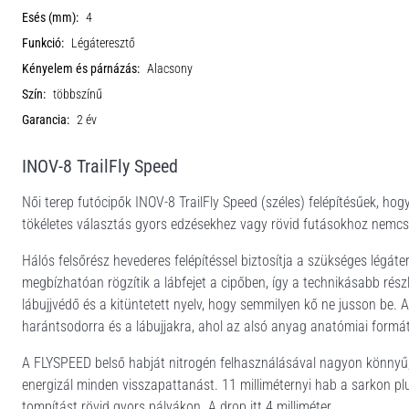
Esés (mm):
4
Funkció:
Légáteresztő
Kényelem és párnázás:
Alacsony
Szín:
többszínű
Garancia:
2 év
INOV-8 TrailFly Speed
Női terep futócipők INOV-8 TrailFly Speed (széles) felépítésűek, h
tökéletes választás gyors edzésekhez vagy rövid futásokhoz nemcs
Hálós felsőrész hevederes felépítéssel biztosítja a szükséges légáter
megbízhatóan rögzítik a lábfejet a cipőben, így a technikásabb ré
lábujjvédő és a kitüntetett nyelv, hogy semmilyen kő ne jusson be.
harántsodorra és a lábujjakra, ahol az alsó anyag anatómiai formát
A FLYSPEED belső habját nitrogén felhasználásával nagyon könnyű
energizál minden visszapattanást. 11 milliméternyi hab a sarkon p
tompítást rövid gyors pályákon. A drop itt 4 milliméter.