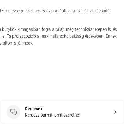
 merevsége felel, amely óvja a lábfejet a trail éles csúcsaitól
 bütykök kimagaslóan fogja a talajt még technikás terepen is, és
n is. Talp/diszpozíció a maximális sokoldalúság érdekében. Ennek
alton is jól megy.
Kérdések
Kérdések
Kérdezz bármit, amit szeretnél