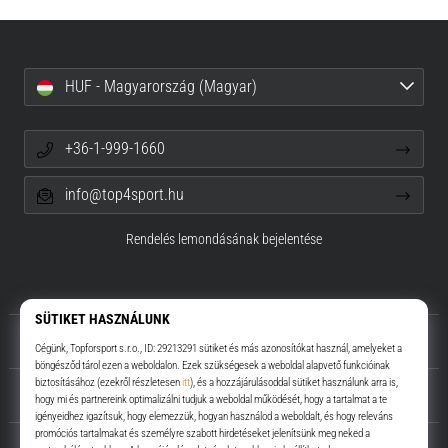
HUF - Magyarország (Magyar)
+36-1-999-1660
info@top4sport.hu
Rendelés lemondásának bejelentése
Rólunk
Ügyfélszolgálat