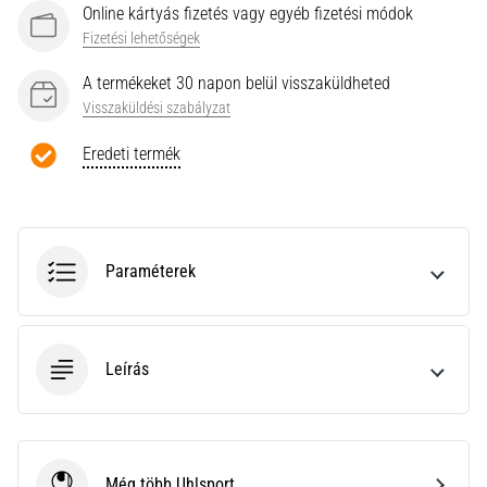
a
Online kártyás fizetés vagy egyéb fizetési módok
Cross
Fizetési lehetőségek
Training…
A termékeket 30 napon belül visszaküldheted
Visszaküldési szabályzat
Minden cikk
megjelenítése
Eredeti termék
Paraméterek
Leírás
Még több Uhlsport