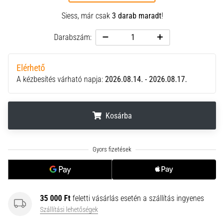
neki
Siess, már csak
3 darab maradt
!
és
készíts
Darabszám:
edzéstervet
Torna,
Elérhető
atlétika,
A kézbesítés várható napja:
2026.08.14. - 2026.08.17.
súlyemelés.
Téged
is
vonz
Kosárba
a
változatos
.
.
.
edzés,
ami
egy
kicsit
mindig
35 000 Ft
feletti vásárlás esetén a szállítás ingyenes
más?
Szállítási lehetőségek
Csatlakozz