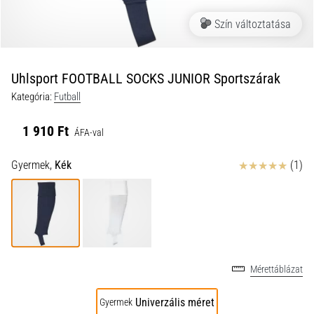
a
Szín változtatása
futball
táskánkba?
A
következő
Uhlsport FOOTBALL SOCKS JUNIOR Sportszárak
dolgok
Kategória:
Futball
nem
hiányozhatnak
1 910 Ft
a
ÁFA-val
táskádból!​​​​​​​
Értékelés
Gyermek,
Kék
(1)
2021.03.22.
•
10 perces olvasási idő
Cross
Training
Mérettáblázat
–
hogyan
Univerzális méret
Gyermek
kezdj