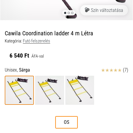
a
Szín változtatása
futball
táskánkba?
A
következő
Cawila Coordination ladder 4 m Létra
dolgok
Kategória:
Futó felszerelés
nem
hiányozhatnak
6 540 Ft
a
ÁFA-val
táskádból!​​​​​​​
Értékelés
Unisex,
Sárga
(7)
2021.03.22.
•
10 perces olvasási idő
Cross
Training
–
OS
hogyan
kezdj