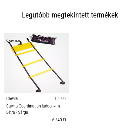
Legutóbb megtekintett termékek
Cawila
Unisex
Cawila Coordination ladder 4 m
Létra
- Sárga
6 540 Ft