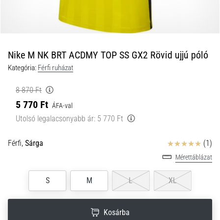
a
futball
táskánkba?
A
következő
Nike M NK BRT ACDMY TOP SS GX2 Rövid ujjú póló
dolgok
Kategória:
Férfi ruházat
nem
hiányozhatnak
8 870 Ft
a
5 770 Ft
táskádból!​​​​​​​
ÁFA-val
Utolsó legalacsonyabb ár:
5 770 Ft
2021.03.22.
Értékelés
Férfi,
Sárga
(1)
•
10 perces olvasási idő
Mérettáblázat
Cross
Training
S
M
L
XL
–
hogyan
Kosárba
kezdj