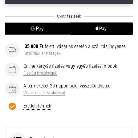
neki
és
készíts
edzéstervet
Torna,
atlétika,
35 000 Ft
feletti vásárlás esetén a szállítás ingyenes
súlyemelés.
Szállítási lehetőségek
Téged
is
Online kártyás fizetés vagy egyéb fizetési módok
vonz
Fizetési lehetőségek
a
változatos
A termékeket 30 napon belül visszaküldheted
edzés,
Visszaküldési szabályzat
ami
egy
Eredeti termék
kicsit
mindig
más?
Csatlakozz