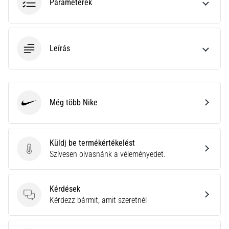
a
Paraméterek
Cross
Training…
Leírás
Minden cikk
megjelenítése
Még több Nike
Nike
Küldj be termékértékelést
Küldj be termékértékelést
Szívesen olvasnánk a véleményedet.
Kérdések
Kérdések
Kérdezz bármit, amit szeretnél