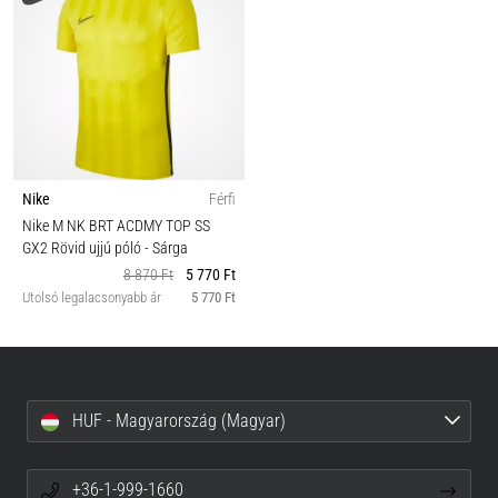
Nike
Férfi
Nike M NK BRT ACDMY TOP SS
GX2 Rövid ujjú póló
- Sárga
8 870 Ft
5 770 Ft
Utolsó legalacsonyabb ár
5 770 Ft
HUF - Magyarország (Magyar)
+36-1-999-1660