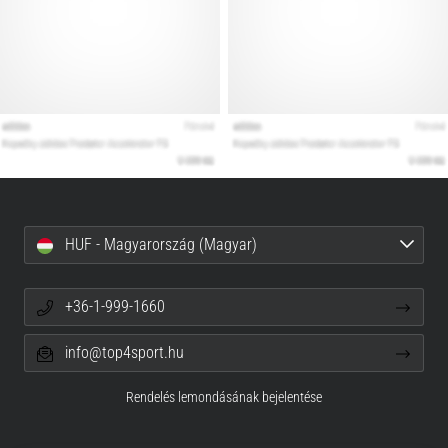
HUF - Magyarország (Magyar)
+36-1-999-1660
info@top4sport.hu
Rendelés lemondásának bejelentése