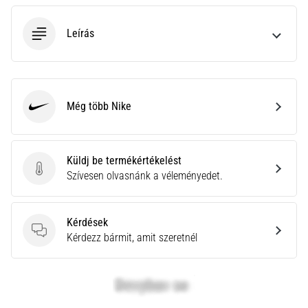
neki
és
Leírás
készíts
edzéstervet
Torna,
atlétika,
Még több Nike
Nike
súlyemelés.
Téged
is
vonz
Küldj be termékértékelést
a
Küldj be termékértékelést
Szívesen olvasnánk a véleményedet.
változatos
edzés,
ami
Kérdések
egy
Kérdések
Kérdezz bármit, amit szeretnél
kicsit
mindig
más?
Csatlakozz