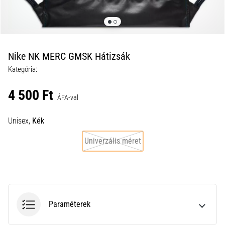
a
futball
táskánkba?
A
következő
Nike NK MERC GMSK Hátizsák
dolgok
Kategória:
nem
hiányozhatnak
4 500 Ft
a
ÁFA-val
táskádból!​​​​​​​
Unisex,
Kék
2021.03.22.
Univerzális méret
•
10 perces olvasási idő
Cross
Training
–
Paraméterek
hogyan
kezdj