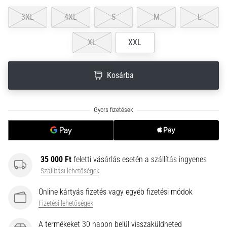
neki
3XL
4XL
S
M
L
és
készíts
XL
XXL
edzéstervet
Torna,
atlétika,
Kosárba
súlyemelés.
Téged
is
vonz
a
változatos
edzés,
35 000 Ft
feletti vásárlás esetén a szállítás ingyenes
ami
Szállítási lehetőségek
egy
kicsit
Online kártyás fizetés vagy egyéb fizetési módok
mindig
Fizetési lehetőségek
más?
Csatlakozz
A termékeket 30 napon belül visszaküldheted