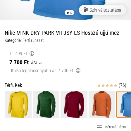
a
Szín változtatása
futball
táskánkba?
A
következő
Nike M NK DRY PARK VII JSY LS Hosszú ujjú mez
dolgok
Kategória:
Férfi ruházat
nem
hiányozhatnak
11 499 Ft
a
7 700 Ft
táskádból!​​​​​​​
ÁFA-val
Utolsó legalacsonyabb ár:
7 700 Ft
2021.03.22.
Értékelés
Férfi,
Kék
(76)
•
10 perces olvasási idő
Cross
Training
–
hogyan
Mérettáblázat
kezdj