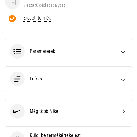
a
Visszaküldési szabályzat
Cross
Training…
Eredeti termék
Minden cikk
megjelenítése
Paraméterek
Leírás
Még több Nike
Nike
Küldj be termékértékelést