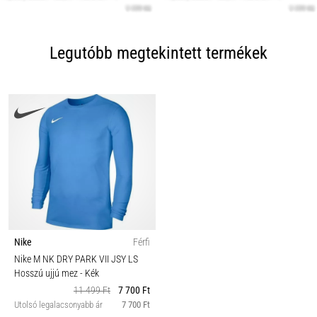
Legutóbb megtekintett termékek
Nike
Férfi
Nike M NK DRY PARK VII JSY LS
Hosszú ujjú mez
- Kék
11 499 Ft
7 700 Ft
Utolsó legalacsonyabb ár
7 700 Ft