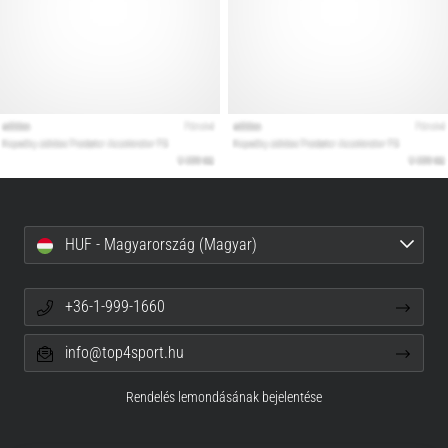
HUF - Magyarország (Magyar)
+36-1-999-1660
info@top4sport.hu
Rendelés lemondásának bejelentése