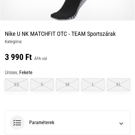
a
futball
táskánkba?
A
következő
Nike U NK MATCHFIT OTC - TEAM Sportszárak
dolgok
Kategória:
nem
hiányozhatnak
3 990 Ft
a
ÁFA-val
táskádból!​​​​​​​
Unisex,
Fekete
2021.03.22.
XS
S
M
L
XL
•
10 perces olvasási idő
Cross
Training
–
Paraméterek
hogyan
kezdj