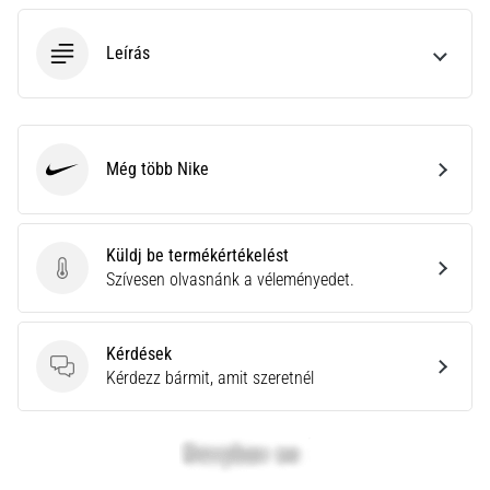
neki
és
Leírás
készíts
edzéstervet
Torna,
atlétika,
Még több Nike
Nike
súlyemelés.
Téged
is
vonz
Küldj be termékértékelést
a
Küldj be termékértékelést
Szívesen olvasnánk a véleményedet.
változatos
edzés,
ami
Kérdések
egy
Kérdések
Kérdezz bármit, amit szeretnél
kicsit
mindig
más?
Csatlakozz