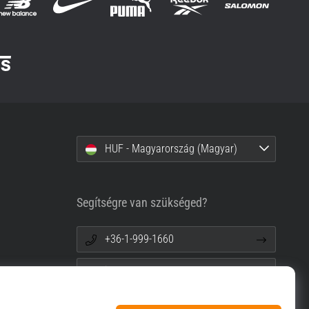
HUF - Magyarország (Magyar)
Segítségre van szükséged?
+36-1-999-1660
info@top4sport.hu