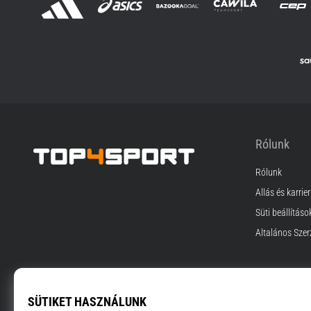
Rólunk
Rólunk
Top4Sport.hu
Állás és karrier
Süti beállításo
Általános Szer