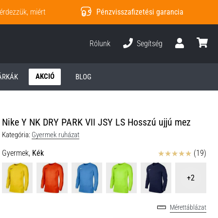
érdezzük, miért
Pénzvisszafizetési garancia
Rólunk
Segítség
Felhasználó
kosár
AKCIÓ
ÁRKÁK
BLOG
Nike Y NK DRY PARK VII JSY LS Hosszú ujjú mez
Kategória:
Gyermek ruházat
Értékelés
Gyermek,
Kék
(19)
+2
Mérettáblázat