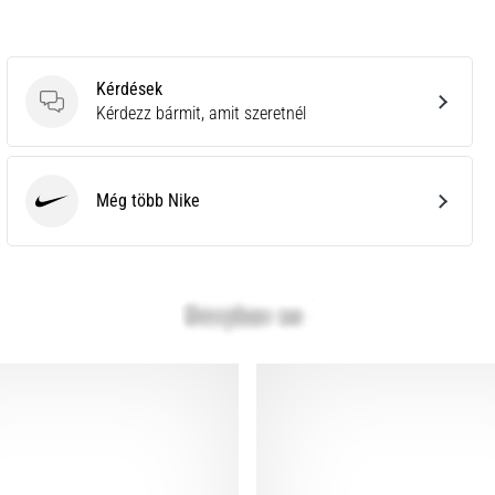
Kérdések
Kérdések
Kérdezz bármit, amit szeretnél
Még több Nike
Nike