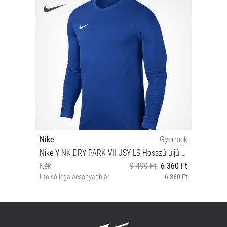
Nike
Gyermek
Nike Y NK DRY PARK VII JSY LS Hosszú ujjú mez
Kék
9 499 Ft
6 360 Ft
Utolsó legalacsonyabb ár
6 360 Ft
M (137-147 cm) L (147-158 cm) XL (158-170 cm)