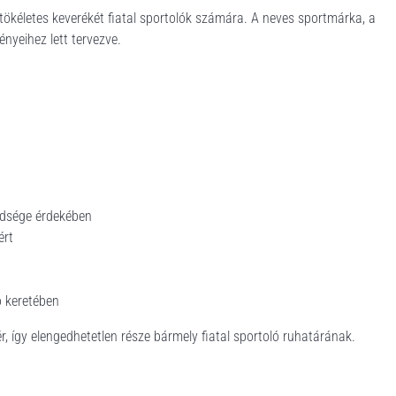
ny tökéletes keverékét fiatal sportolók számára. A neves sportmárka, a
ényeihez lett tervezve.
edsége érdekében
ért
 keretében
r, így elengedhetetlen része bármely fiatal sportoló ruhatárának.