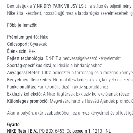
Bemutatjuk a
Y NK DRY PARK VII JSY LS
-t - a stílus és teljesítmé
Nike által készített, hosszú ujjú mez a labdarúgás szerelmeseinek ig
Főbb jellemzők:
Prémium gyártó:
Nike
Célcsoport:
Gyerekek
Élénk szín:
Kék
Fejlett technológia:
Dri-FIT a nedvességelvezető kényelemért
Sportág-specifikus dizájn:
Ideális a labdarúgáshoz
Anyagösszetétel:
100% poliészter a tartósság és a mozgás könny
Kényelmes illeszkedés:
Normál illeszkedés a laza, kényelmes érzés
Funkcionalitás:
Funkcionális dizájn aktív sportoláshoz
Exkluzív kollekció:
A Nike Tagtársak Exkluzív kollekciójának része
Különleges promóció:
Megvásárolható a Húsvéti Ajándék promóció
Akár a pályán, akár szabadidőben, ez a mez kényelmet és stílust ígé
Gyártó
NIKE Retail B.V.
, PO BOX 6453, Colosseum 1, 1213 - NL