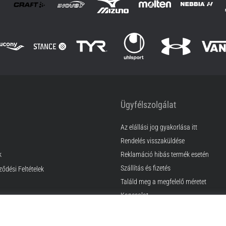
Ügyfélszolgálat
Az elállási jog gyakorlása itt
Rendelés visszaküldése
k
Reklamáció hibás termék esetén
Szállítás és fizetés
ződési Feltételek
Találd meg a megfelelő méretet
Kapcsolat
GyIK
Adatvédelmi nyilatkozat