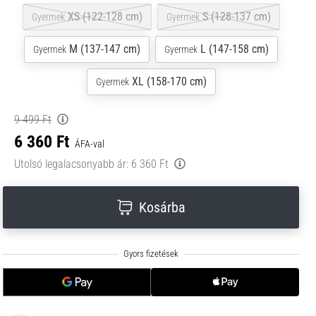
XS (122-128 cm)
S (128-137 cm)
Gyermek
Gyermek
M (137-147 cm)
L (147-158 cm)
Gyermek
Gyermek
XL (158-170 cm)
Gyermek
9 499 Ft
6 360 Ft
ÁFA-val
Utolsó legalacsonyabb ár:
6 360 Ft
Kosárba