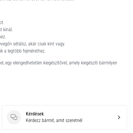
ot.
t kínál.
hez.
evegőn sétálsz, akár csak kint vagy.
k a legtöbb fejmérethez.
 egy elengedhetetlen kiegészítővel, amely kiegészíti bármilyen
Kérdések
Kérdések
Kérdezz bármit, amit szeretnél