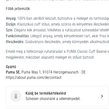
Főbb jellemzők:
Anyag
: 100%-ban akrilból készült, biztosítva a meleget és tartósság
Dizájn
: Klasszikus cuff stílus, amely szoros és kényelmes illeszkedés
Szín
: Elegáns kék árnyalat, tökéletes a ruházatod színesebbé tételé
Funkcionalitás
: Lélegző anyag, amely kényelmesen tart, akár friss l
Illeszkedés
: Szabványos illeszkedés, amely könnyedén alkalmazkodi
Emeld meg a hétköznapi ruhatáradat a PUMA Classic Cuff Beanie-vel,
megjelenést, miközben alapvető meleget és stílust biztosít.
Gyártó
Puma SE
, Puma Way 1, 91074 Herzogenaurach - DE
https://about.puma.com/de/contact
Küldj be termékértékelést
Küldj be termékértékelést
Szívesen olvasnánk a véleményedet.