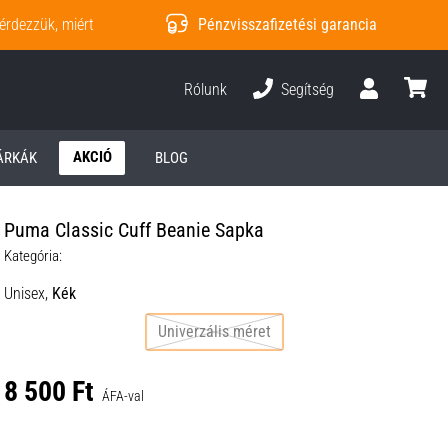
érdezzük, miért
Pénzvisszafizetési garancia
Rólunk
Segítség
Felhasználó
kosár
AKCIÓ
ÁRKÁK
BLOG
Puma Classic Cuff Beanie Sapka
Kategória:
Unisex,
Kék
Univerzális méret
8 500 Ft
ÁFA-val