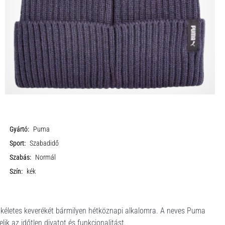
Gyártó:
Puma
Sport:
Szabadidő
Szabás:
Normál
Szín:
kék
tökéletes keverékét bármilyen hétköznapi alkalomra. A neves Puma
lik az időtlen divatot és funkcionalitást.