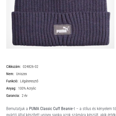
Cikkszám:
024826-02
Nem:
Uniszex
Funkció:
Légáteresztő
Anyag:
100% Acrylic
Garancia:
2 év
Bemutatjuk a
PUMA Classic Cuff Beanie
-t – a stílus és kényelem 
gyártó által készített unisex sapka azok számára készült, akik értéke