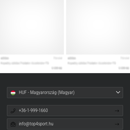
HUF - Magyarország (Magyar)
+36-1-999-1660
info@top4sport.hu