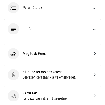
neki
Paraméterek
és
készíts
edzéstervet
Torna,
Leírás
atlétika,
súlyemelés.
Téged
is
Még több Puma
vonz
Puma
a
változatos
edzés,
Küldj be termékértékelést
ami
Küldj be termékértékelést
Szívesen olvasnánk a véleményedet.
egy
kicsit
mindig
Kérdések
más?
Kérdések
Kérdezz bármit, amit szeretnél
Csatlakozz