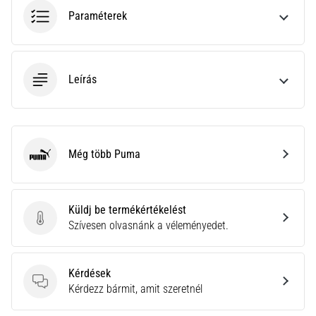
a
Paraméterek
Cross
Training…
Leírás
Minden cikk
megjelenítése
Még több Puma
Puma
Küldj be termékértékelést
Küldj be termékértékelést
Szívesen olvasnánk a véleményedet.
Kérdések
Kérdések
Kérdezz bármit, amit szeretnél