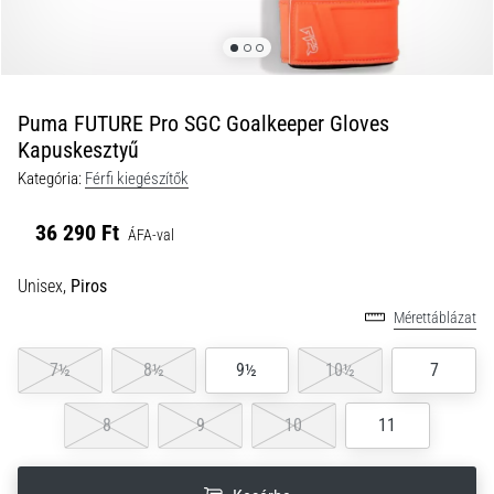
a
futball
táskánkba?
A
következő
Puma FUTURE Pro SGC Goalkeeper Gloves
dolgok
Kapuskesztyű
nem
Kategória:
Férfi kiegészítők
hiányozhatnak
a
36 290 Ft
táskádból!​​​​​​​
ÁFA-val
Unisex,
Piros
2021.03.22.
Mérettáblázat
•
10 perces olvasási idő
7½
8½
9½
10½
7
Cross
Training
8
9
10
11
–
hogyan
kezdj