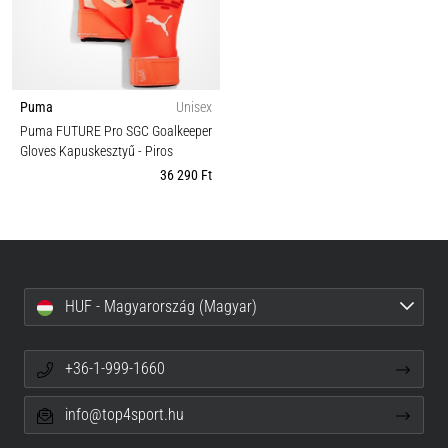
Puma
Unisex
Puma FUTURE Pro SGC Goalkeeper
Gloves Kapuskesztyű
- Piros
36 290 Ft
HUF - Magyarország (Magyar)
+36-1-999-1660
info@top4sport.hu