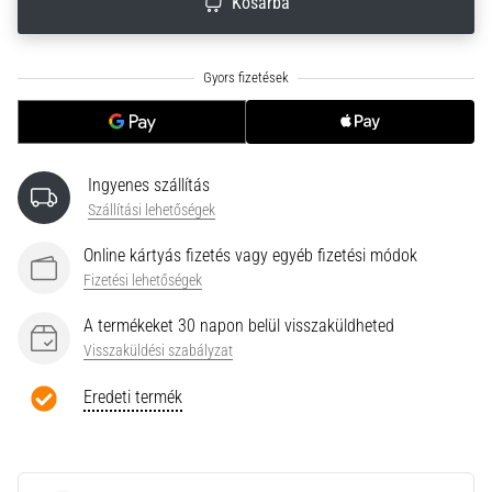
Kosárba
neki
és
készíts
edzéstervet
Torna,
atlétika,
súlyemelés.
Ingyenes szállítás
Téged
Szállítási lehetőségek
is
vonz
Online kártyás fizetés vagy egyéb fizetési módok
a
Fizetési lehetőségek
változatos
edzés,
A termékeket 30 napon belül visszaküldheted
ami
Visszaküldési szabályzat
egy
Eredeti termék
kicsit
mindig
más?
Csatlakozz