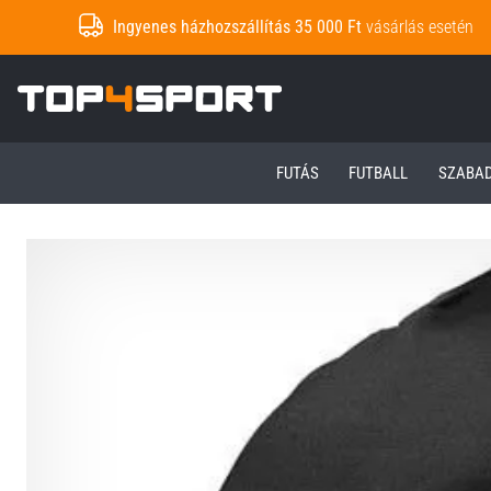
Ingyenes házhozszállítás 35 000 Ft
vásárlás esetén
Top4Sport.hu
FUTÁS
FUTBALL
SZABA