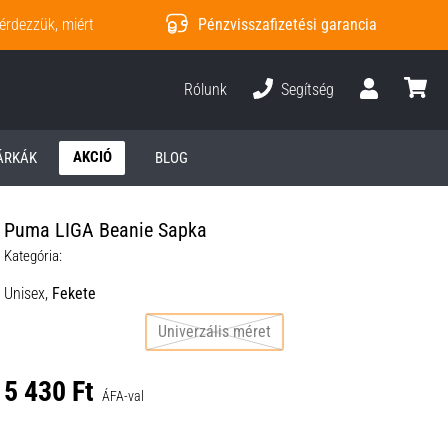
érdezzük, miért
Pénzvisszafizetési garancia
Rólunk
Segítség
Felhasználó
kosár
AKCIÓ
ÁRKÁK
BLOG
Puma LIGA Beanie Sapka
Kategória:
Unisex,
Fekete
Univerzális méret
5 430 Ft
ÁFA-val