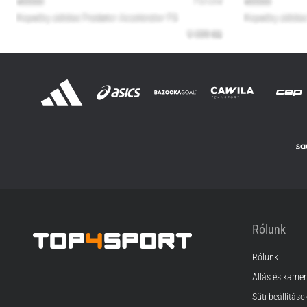
Rólunk
Rólunk
Top4Sport.hu
Állás és karrier
Süti beállításo