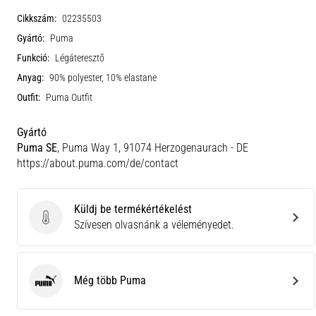
Cikkszám:
02235503
Gyártó:
Puma
Funkció:
Légáteresztő
Anyag:
90% polyester, 10% elastane
Outfit:
Puma Outfit
Gyártó
Puma SE
, Puma Way 1, 91074 Herzogenaurach - DE
https://about.puma.com/de/contact
Küldj be termékértékelést
Küldj be termékértékelést
Szívesen olvasnánk a véleményedet.
Még több Puma
Puma