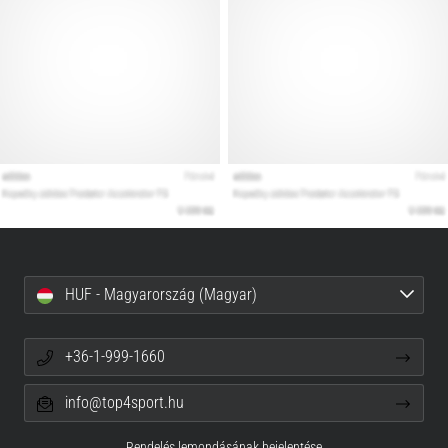
HUF - Magyarország (Magyar)
+36-1-999-1660
info@top4sport.hu
Rendelés lemondásának bejelentése