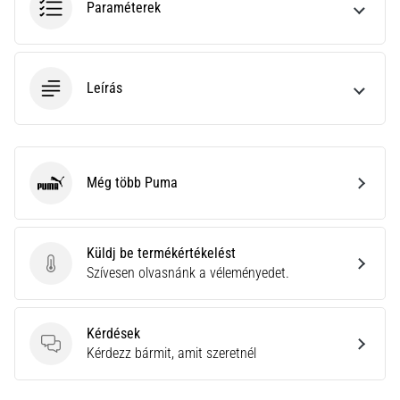
Paraméterek
neki
és
készíts
edzéstervet
Leírás
Torna,
atlétika,
súlyemelés.
Téged
Még több Puma
is
Puma
vonz
a
változatos
Küldj be termékértékelést
edzés,
Küldj be termékértékelést
Szívesen olvasnánk a véleményedet.
ami
egy
kicsit
Kérdések
mindig
Kérdések
Kérdezz bármit, amit szeretnél
más?
Csatlakozz