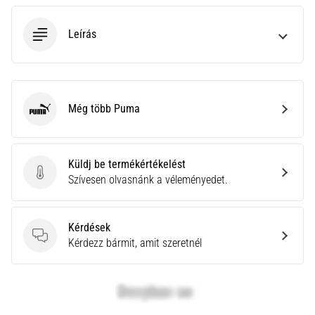
neki
és
Leírás
készíts
edzéstervet
Torna,
atlétika,
Még több Puma
Puma
súlyemelés.
Téged
is
vonz
Küldj be termékértékelést
a
Küldj be termékértékelést
Szívesen olvasnánk a véleményedet.
változatos
edzés,
ami
Kérdések
egy
Kérdések
Kérdezz bármit, amit szeretnél
kicsit
mindig
más?
Csatlakozz