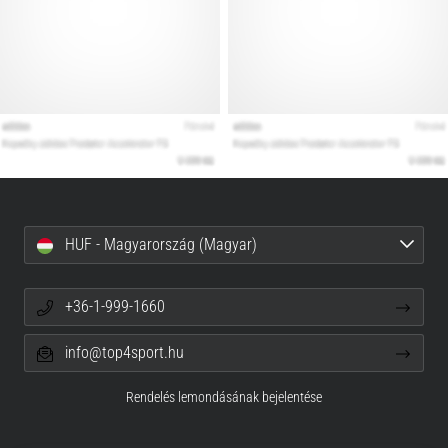
HUF - Magyarország (Magyar)
+36-1-999-1660
info@top4sport.hu
Rendelés lemondásának bejelentése