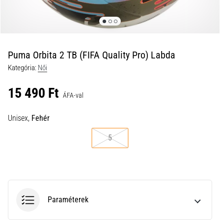
a
futball
táskánkba?
A
következő
Puma Orbita 2 TB (FIFA Quality Pro) Labda
dolgok
Kategória:
Női
nem
hiányozhatnak
15 490 Ft
a
ÁFA-val
táskádból!​​​​​​​
Unisex,
Fehér
2021.03.22.
5
•
10 perces olvasási idő
Cross
Training
–
Paraméterek
hogyan
kezdj