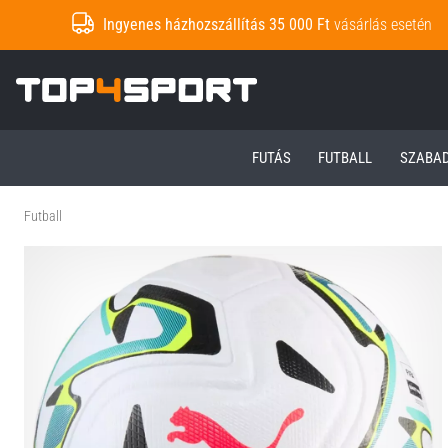
Ingyenes házhozszállítás 35 000 Ft
vásárlás esetén
Top4Sport.hu
FUTÁS
FUTBALL
SZABA
Futball