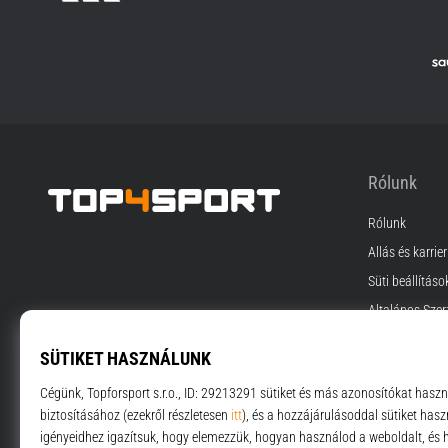
Rólunk
Rólunk
Top4Sport.hu
Állás és karrier
Süti beállításo
Általános Szer