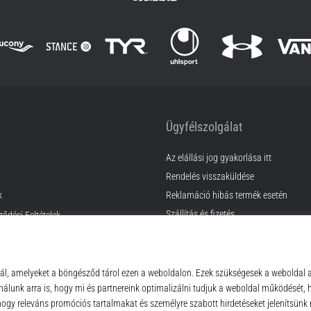
Ügyfélszolgálat
Az elállási jog gyakorlása itt
Rendelés visszaküldése
k
Reklamáció hibás termék esetén
Szállítás és fizetés
ződési Feltételek
Találd meg a megfelelő méretet
Kapcsolat
GyIK
Adatvédelmi nyilatkozat