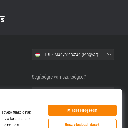
HUF - Magyarország (Magyar)
Segítségre van szükséged?
+36-1-999-1660
info@top4sport.hu