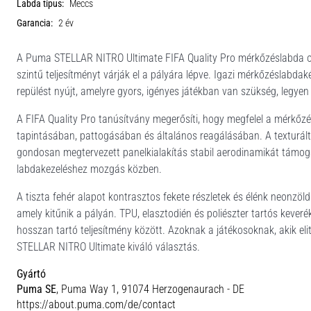
Labda típus:
Meccs
Garancia:
2 év
A Puma STELLAR NITRO Ultimate FIFA Quality Pro mérkőzéslabda o
szintű teljesítményt várják el a pályára lépve. Igazi mérkőzéslabd
repülést nyújt, amelyre gyors, igényes játékban van szükség, legye
A FIFA Quality Pro tanúsítvány megerősíti, hogy megfelel a mérkő
tapintásában, pattogásában és általános reagálásában. A texturált fel
gondosan megtervezett panelkialakítás stabil aerodinamikát támog
labdakezeléshez mozgás közben.
A tiszta fehér alapot kontrasztos fekete részletek és élénk neonzöld
amely kitűnik a pályán. TPU, elasztodién és poliészter tartós keverék
hosszan tartó teljesítmény között. Azoknak a játékosoknak, akik e
STELLAR NITRO Ultimate kiváló választás.
Gyártó
Puma SE
, Puma Way 1, 91074 Herzogenaurach - DE
https://about.puma.com/de/contact