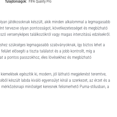
Tulajdonságok:
FIFA Quality Pro
lyan játékosoknak készült, akik minden alkalommal a legmagasabb
aként tervezve olyan pontosságot, következetességet és megbízható
n szó versenyképes találkozókról vagy magas intenzitású edzésekről.
zéshez szükséges legmagasabb szabványoknak, így biztos lehet a
ület elősegíti a tiszta találatot és a jobb kontrollt, míg a
at a pontos passzokhoz, éles lövésekhez és megbízható
 kiemelések egészítik ki, modern, jól látható megjelenést teremtve,
éből készült labda kiváló egyensúlyt kínál a szerkezet, az érzet és a
lit mérkőzésnapi minőséget keresnek felismerhető Puma-stílusban, a