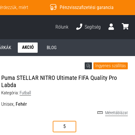
érdezzük, miért
Pénzvisszafizetési garancia
Rólunk
Segítség
Felhasználó
kosár
AKCIÓ
ÁRKÁK
BLOG
Új
Ingyenes szállítás
Puma STELLAR NITRO Ultimate FIFA Quality Pro
Labda
Kategória:
Futball
Unisex,
Fehér
Mérettáblázat
5