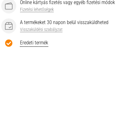
Online kártyás fizetés vagy egyéb fizetési módok
Fizetési lehetőségek
A termékeket 30 napon belül visszaküldheted
Visszaküldési szabályzat
Eredeti termék