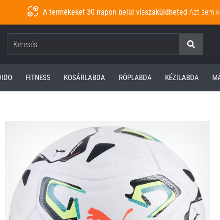
A termékeket 30 napon belül visszaküldheted
Azt sem k
Keresés
DIDO
FITNESS
KOSÁRLABDA
RÖPLABDA
KÉZILABDA
M