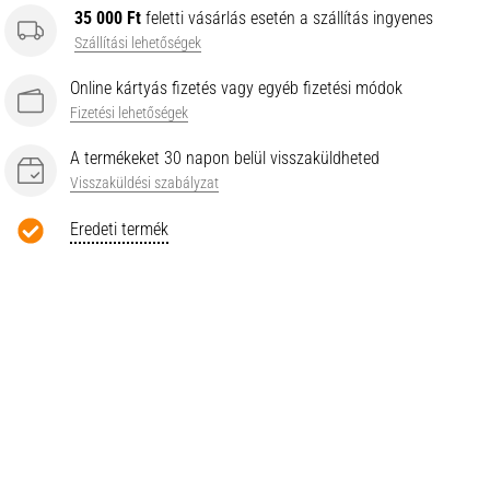
35 000 Ft
feletti vásárlás esetén a szállítás ingyenes
Szállítási lehetőségek
Online kártyás fizetés vagy egyéb fizetési módok
Fizetési lehetőségek
A termékeket 30 napon belül visszaküldheted
Visszaküldési szabályzat
Eredeti termék