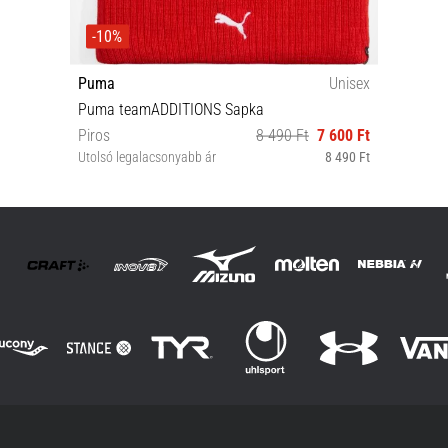
-10%
Puma
Unisex
Puma teamADDITIONS Sapka
Piros
8 490 Ft
7 600 Ft
Utolsó legalacsonyabb ár
8 490 Ft
Univerzális méret