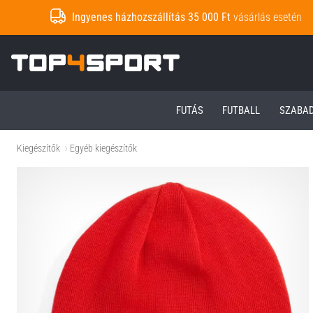
Ingyenes házhozszállítás 35 000 Ft
vásárlás esetén
Top4Sport.hu
FUTÁS
FUTBALL
SZABA
Kiegészítők
Egyéb kiegészítők