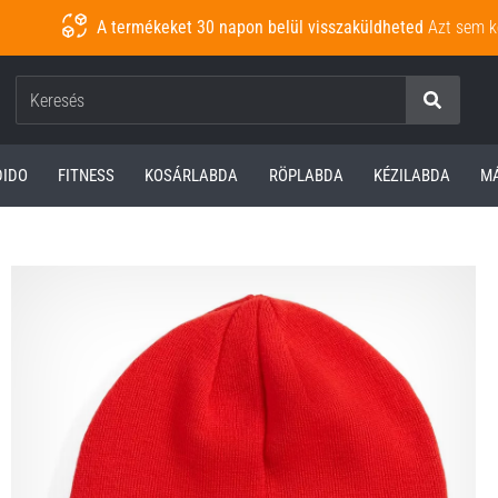
A termékeket 30 napon belül visszaküldheted
Azt sem k
Keresés
DIDO
FITNESS
KOSÁRLABDA
RÖPLABDA
KÉZILABDA
M