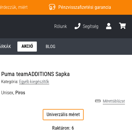
érdezzük, miért
Pénzvisszafizetési garancia
Rólunk
Segítség
Felhasználó
kosár
AKCIÓ
ÁRKÁK
BLOG
Puma teamADDITIONS Sapka
Kategória:
Egyéb kiegészítők
Unisex,
Piros
Mérettáblázat
Univerzális méret
Raktáron: 6