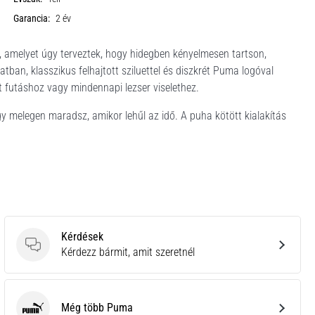
Garancia:
2 év
, amelyet úgy terveztek, hogy hidegben kényelmesen tartson,
ban, klasszikus felhajtott sziluettel és diszkrét Puma logóval
 futáshoz vagy mindennapi lezser viselethez.
y melegen maradsz, amikor lehűl az idő. A puha kötött kialakítás
Kérdések
Kérdések
Kérdezz bármit, amit szeretnél
Még több Puma
Puma