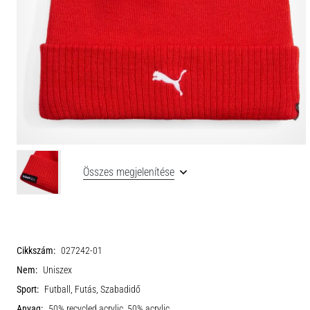
Összes megjelenítése
Cikkszám:
027242-01
Nem:
Uniszex
Sport:
Futball, Futás, Szabadidő
Anyag:
50% recycled acrylic, 50% acrylic