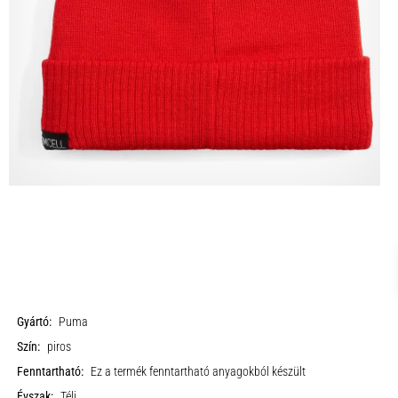
Gyártó:
Puma
Szín:
piros
Fenntartható:
Ez a termék fenntartható anyagokból készült
Évszak:
Téli