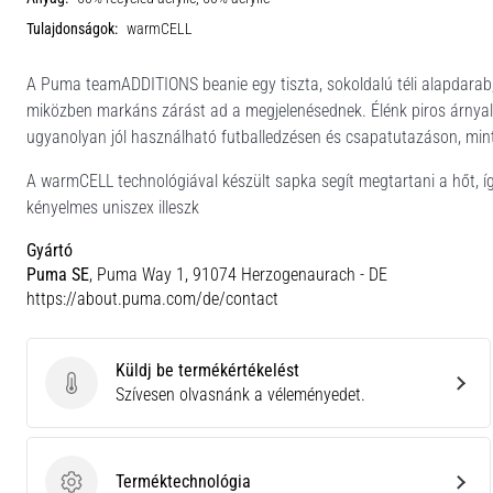
Tulajdonságok:
warmCELL
A Puma teamADDITIONS beanie egy tiszta, sokoldalú téli alapdarab
miközben markáns zárást ad a megjelenésednek. Élénk piros árnyalat
ugyanolyan jól használható futballedzésen és csapatutazáson, mint
A warmCELL technológiával készült sapka segít megtartani a hőt, íg
kényelmes uniszex illeszk
Gyártó
Puma SE
, Puma Way 1, 91074 Herzogenaurach - DE
https://about.puma.com/de/contact
Küldj be termékértékelést
Küldj be termékértékelést
Szívesen olvasnánk a véleményedet.
Terméktechnológia
Terméktechnológia