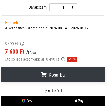
Darabszám:
Elérhető
A kézbesítés várható napja:
2026.08.14. - 2026.08.17.
8 490 Ft
7 600 Ft
ÁFA-val
Utolsó legalacsonyabb ár:
8 490 Ft
-10%
Kosárba
.
.
.