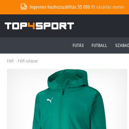
Ingyenes házhozszállítás 35 000 Ft
vásárlás esetén
Top4Sport.hu
FUTÁS
FUTBALL
SZABA
Férfi
Férfi ruházat