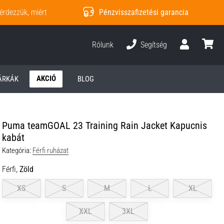
érdezzük, miért
Pénzvisszafizetési garancia
Rólunk
Segítség
Felhasználó
kosár
AKCIÓ
ÁRKÁK
BLOG
Puma teamGOAL 23 Training Rain Jacket Kapucnis
kabát
Kategória:
Férfi ruházat
Férfi,
Zöld
XS
S
M
L
XL
XXL
3XL