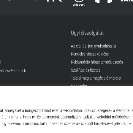
Ügyfélszolgálat
Az elállási jog gyakorlása itt
Rendelés visszaküldése
k
Reklamáció hibás termék esetén
Szállítás és fizetés
ződési Feltételek
Találd meg a megfelelő méretet
Kapcsolat
GyIK
Adatvédelmi nyilatkozat
© 2010 – 2026
Top4Sport.hu