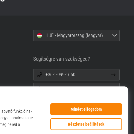
HUF - Magyarország (Magyar)
Segítségre van szükséged?
+36-1-999-1660
info@top4sport.hu