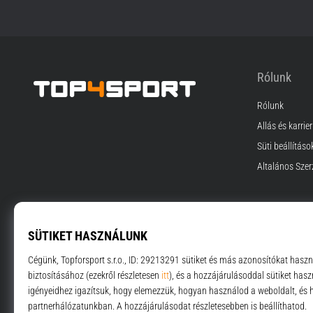
Rólunk
Rólunk
Top4Sport.hu
Állás és karrier
Süti beállításo
Általános Szer