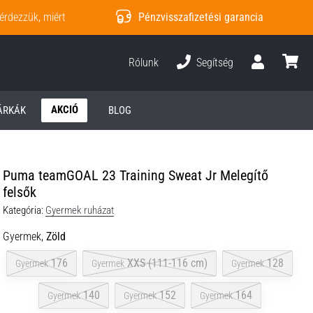
érdezzük, miért
Pénzvisszafizetési garancia
Rólunk
Segítség
Felhasználó
kosár
AKCIÓ
ÁRKÁK
BLOG
Puma teamGOAL 23 Training Sweat Jr Melegítő
felsők
Kategória:
Gyermek ruházat
Gyermek,
Zöld
176
XXS (111-116 cm)
128
Gyermek
Gyermek
Gyermek
140
152
164
Gyermek
Gyermek
Gyermek