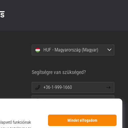
HUF - Magyarország (Magyar)
Segítségre van szükséged?
+36-1-999-1660
info@top4sport.hu