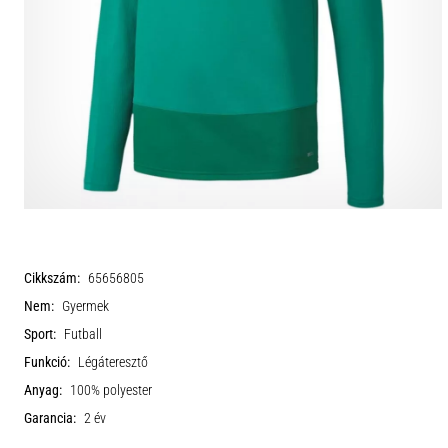
Cikkszám:
65656805
Nem:
Gyermek
Sport:
Futball
Funkció:
Légáteresztő
Anyag:
100% polyester
Garancia:
2 év