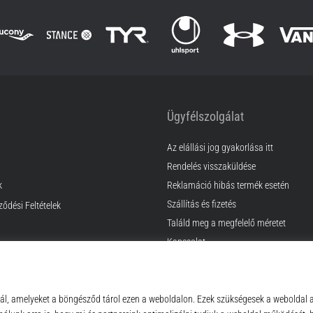
Ügyfélszolgálat
Az elállási jog gyakorlása itt
Rendelés visszaküldése
k
Reklamáció hibás termék esetén
Szállítás és fizetés
ződési Feltételek
Találd meg a megfelelő méretet
Kapcsolat
GyIK
Adatvédelmi nyilatkozat