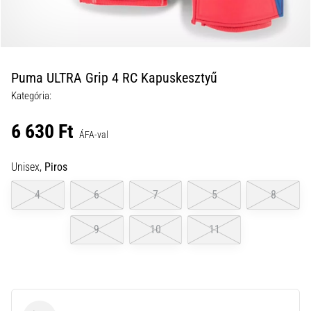
a
futball
táskánkba?
A
következő
Puma ULTRA Grip 4 RC Kapuskesztyű
dolgok
Kategória:
nem
hiányozhatnak
6 630 Ft
a
ÁFA-val
táskádból!​​​​​​​
Unisex,
Piros
2021.03.22.
4
6
7
5
8
•
10 perces olvasási idő
9
10
11
Cross
Training
–
hogyan
kezdj