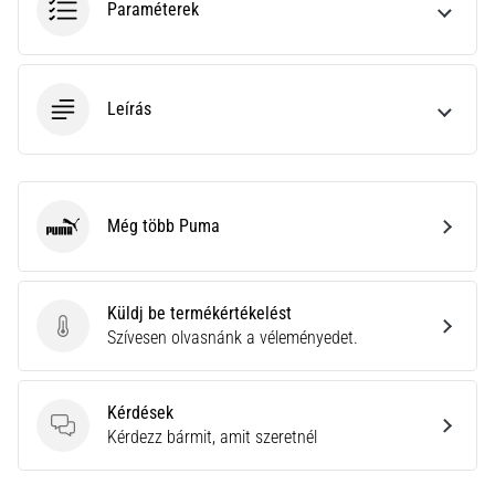
Paraméterek
neki
és
készíts
edzéstervet
Leírás
Torna,
atlétika,
súlyemelés.
Téged
Még több Puma
is
Puma
vonz
a
változatos
Küldj be termékértékelést
edzés,
Küldj be termékértékelést
Szívesen olvasnánk a véleményedet.
ami
egy
kicsit
Kérdések
mindig
Kérdések
Kérdezz bármit, amit szeretnél
más?
Csatlakozz