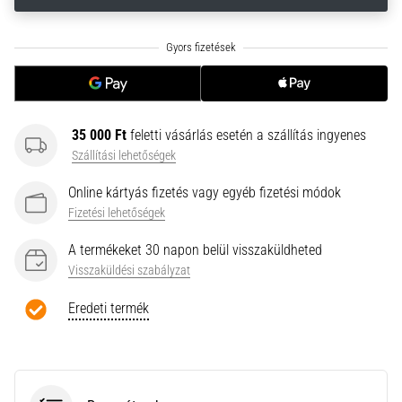
neki
és
készíts
edzéstervet
Torna,
atlétika,
35 000 Ft
feletti vásárlás esetén a szállítás ingyenes
súlyemelés.
Szállítási lehetőségek
Téged
is
Online kártyás fizetés vagy egyéb fizetési módok
vonz
Fizetési lehetőségek
a
változatos
A termékeket 30 napon belül visszaküldheted
edzés,
Visszaküldési szabályzat
ami
egy
Eredeti termék
kicsit
mindig
más?
Csatlakozz