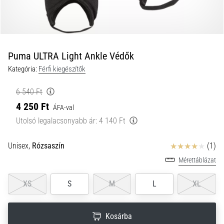
a
futball
táskánkba?
A
következő
Puma ULTRA Light Ankle Védők
dolgok
Kategória:
Férfi kiegészítők
nem
hiányozhatnak
6 540 Ft
a
4 250 Ft
táskádból!​​​​​​​
ÁFA-val
Utolsó legalacsonyabb ár:
4 140 Ft
2021.03.22.
Értékelés
Unisex,
Rózsaszín
(1)
•
10 perces olvasási idő
Mérettáblázat
Cross
Training
XS
S
M
L
XL
–
hogyan
Kosárba
kezdj