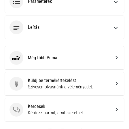
a
Paraméterek
Cross
Training…
Leírás
Minden cikk
megjelenítése
Még több Puma
Puma
Küldj be termékértékelést
Küldj be termékértékelést
Szívesen olvasnánk a véleményedet.
Kérdések
Kérdések
Kérdezz bármit, amit szeretnél