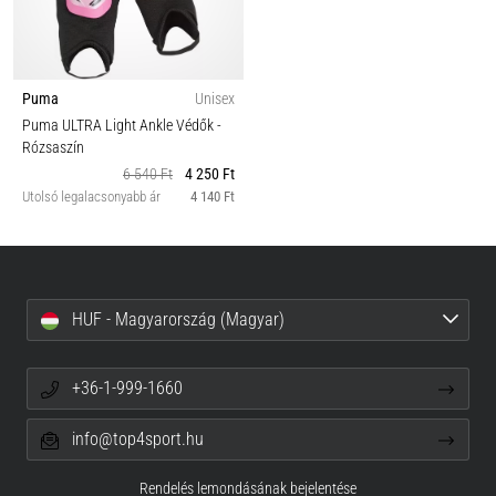
Puma
Unisex
Puma ULTRA Light Ankle Védők
-
Rózsaszín
6 540 Ft
4 250 Ft
Utolsó legalacsonyabb ár
4 140 Ft
HUF - Magyarország (Magyar)
+36-1-999-1660
info@top4sport.hu
Rendelés lemondásának bejelentése