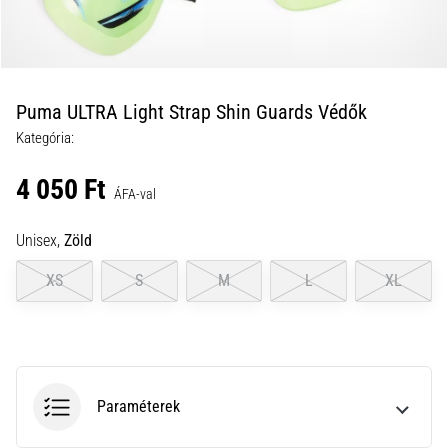
a
futball
táskánkba?
A
következő
Puma ULTRA Light Strap Shin Guards Védők
dolgok
Kategória:
nem
hiányozhatnak
4 050 Ft
a
ÁFA-val
táskádból!​​​​​​​
Unisex,
Zöld
2021.03.22.
XS
S
M
L
XL
•
10 perces olvasási idő
Cross
Training
–
Paraméterek
hogyan
kezdj