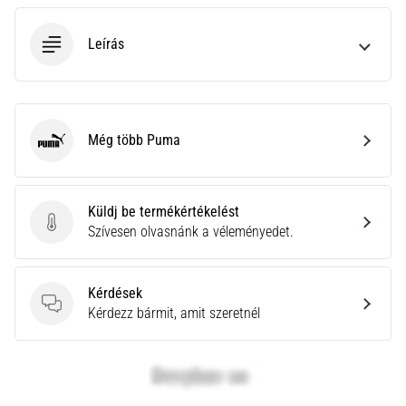
neki
és
Leírás
készíts
edzéstervet
Torna,
atlétika,
Még több Puma
Puma
súlyemelés.
Téged
is
vonz
Küldj be termékértékelést
a
Küldj be termékértékelést
Szívesen olvasnánk a véleményedet.
változatos
edzés,
ami
Kérdések
egy
Kérdések
Kérdezz bármit, amit szeretnél
kicsit
mindig
más?
Csatlakozz