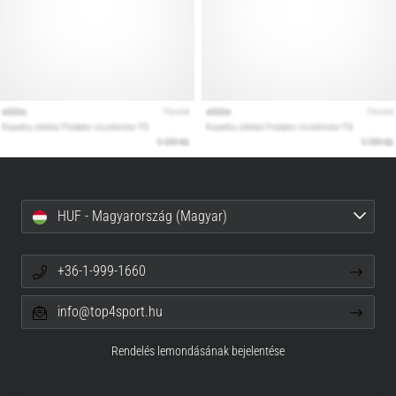
HUF - Magyarország (Magyar)
+36-1-999-1660
info@top4sport.hu
Rendelés lemondásának bejelentése