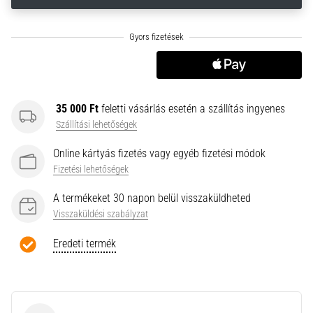
neki
és
készíts
edzéstervet
Torna,
atlétika,
35 000 Ft
feletti vásárlás esetén a szállítás ingyenes
súlyemelés.
Szállítási lehetőségek
Téged
is
Online kártyás fizetés vagy egyéb fizetési módok
vonz
Fizetési lehetőségek
a
változatos
A termékeket 30 napon belül visszaküldheted
edzés,
Visszaküldési szabályzat
ami
egy
Eredeti termék
kicsit
mindig
más?
Csatlakozz