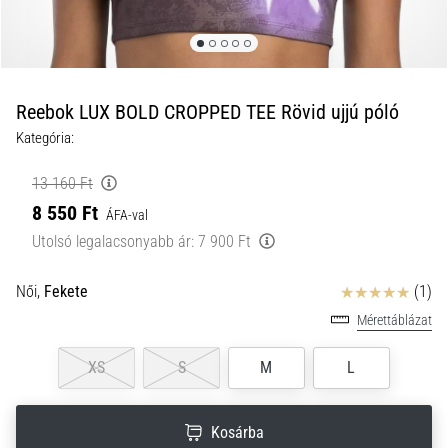
a
futball
táskánkba?
A
következő
Reebok LUX BOLD CROPPED TEE Rövid ujjú póló
dolgok
Kategória:
nem
hiányozhatnak
13 160 Ft
a
8 550 Ft
táskádból!​​​​​​​
ÁFA-val
Utolsó legalacsonyabb ár:
7 900 Ft
2021.03.22.
Értékelés
Női,
Fekete
(1)
•
10 perces olvasási idő
Mérettáblázat
Cross
Training
XS
S
M
L
–
hogyan
Kosárba
kezdj