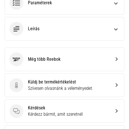
a
Paraméterek
Cross
Training…
Leírás
Minden cikk
megjelenítése
Még több Reebok
Reebok
Küldj be termékértékelést
Küldj be termékértékelést
Szívesen olvasnánk a véleményedet.
Kérdések
Kérdések
Kérdezz bármit, amit szeretnél