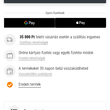
neki
és
készíts
edzéstervet
Torna,
atlétika,
35 000 Ft
feletti vásárlás esetén a szállítás ingyenes
súlyemelés.
Szállítási lehetőségek
Téged
is
Online kártyás fizetés vagy egyéb fizetési módok
vonz
Fizetési lehetőségek
a
változatos
A termékeket 30 napon belül visszaküldheted
edzés,
Visszaküldési szabályzat
ami
egy
Eredeti termék
kicsit
mindig
más?
Csatlakozz