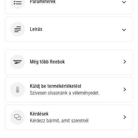
a
Paraméterek
Cross
Training…
Leírás
Minden cikk
megjelenítése
Még több Reebok
Reebok
Küldj be termékértékelést
Küldj be termékértékelést
Szívesen olvasnánk a véleményedet.
Kérdések
Kérdések
Kérdezz bármit, amit szeretnél