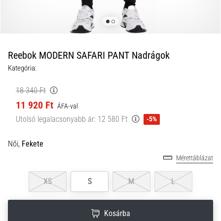
a
futball
táskánkba?
A
következő
Reebok MODERN SAFARI PANT Nadrágok
dolgok
Kategória:
nem
hiányozhatnak
18 340 Ft
a
11 920 Ft
táskádból!​​​​​​​
ÁFA-val
Utolsó legalacsonyabb ár:
12 580 Ft
-5%
2021.03.22.
Női,
Fekete
•
10 perces olvasási idő
Mérettáblázat
Cross
Training
XS
S
M
L
–
hogyan
Kosárba
kezdj