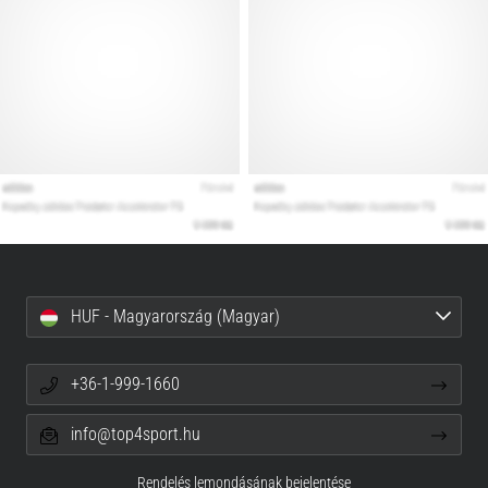
HUF - Magyarország (Magyar)
+36-1-999-1660
info@top4sport.hu
Rendelés lemondásának bejelentése