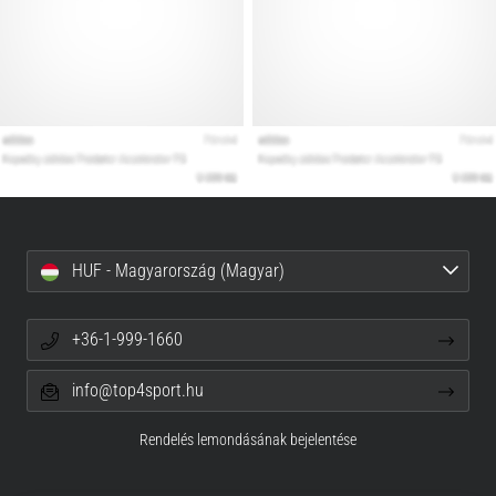
HUF - Magyarország (Magyar)
+36-1-999-1660
info@top4sport.hu
Rendelés lemondásának bejelentése