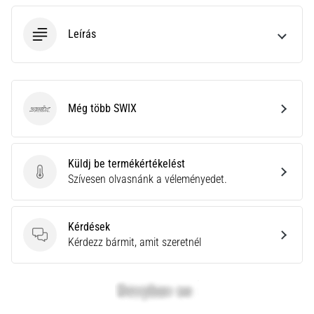
neki
és
Leírás
készíts
edzéstervet
Torna,
atlétika,
Még több SWIX
SWIX
súlyemelés.
Téged
is
vonz
Küldj be termékértékelést
a
Küldj be termékértékelést
Szívesen olvasnánk a véleményedet.
változatos
edzés,
ami
Kérdések
egy
Kérdések
Kérdezz bármit, amit szeretnél
kicsit
mindig
más?
Csatlakozz