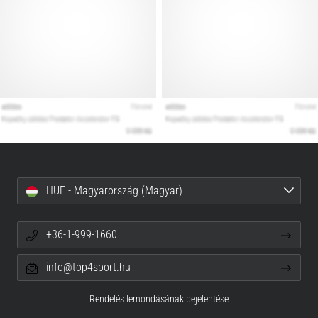
HUF - Magyarország (Magyar)
+36-1-999-1660
info@top4sport.hu
Rendelés lemondásának bejelentése