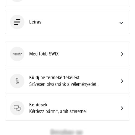
neki
és
készíts
Leírás
edzéstervet
Torna,
atlétika,
súlyemelés.
Még több SWIX
Téged
SWIX
is
vonz
a
Küldj be termékértékelést
változatos
Küldj be termékértékelést
Szívesen olvasnánk a véleményedet.
edzés,
ami
egy
Kérdések
kicsit
Kérdések
Kérdezz bármit, amit szeretnél
mindig
más?
Csatlakozz