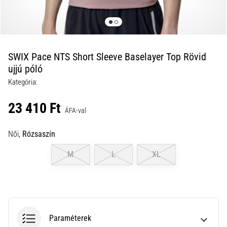
a
futball
táskánkba?
A
következő
SWIX Pace NTS Short Sleeve Baselayer Top Rövid
dolgok
ujjú póló
nem
Kategória:
hiányozhatnak
a
23 410 Ft
táskádból!​​​​​​​
ÁFA-val
Női,
Rózsaszín
2021.03.22.
•
M
L
XL
10 perces olvasási idő
Cross
Training
–
hogyan
Paraméterek
kezdj