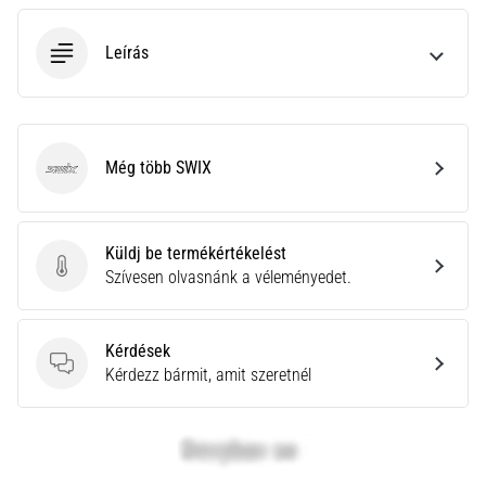
neki
és
Leírás
készíts
edzéstervet
Torna,
atlétika,
Még több SWIX
SWIX
súlyemelés.
Téged
is
vonz
Küldj be termékértékelést
a
Küldj be termékértékelést
Szívesen olvasnánk a véleményedet.
változatos
edzés,
ami
Kérdések
egy
Kérdések
Kérdezz bármit, amit szeretnél
kicsit
mindig
más?
Csatlakozz