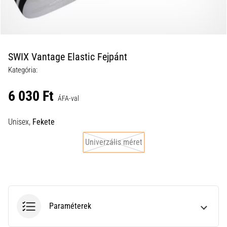
a
futball
táskánkba?
A
következő
SWIX Vantage Elastic Fejpánt
dolgok
Kategória:
nem
hiányozhatnak
6 030 Ft
a
ÁFA-val
táskádból!​​​​​​​
Unisex,
Fekete
2021.03.22.
Univerzális méret
•
10 perces olvasási idő
Cross
Training
–
Paraméterek
hogyan
kezdj