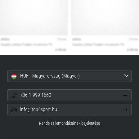
HUF - Magyarország (Magyar)
+36-1-999-1660
info@top4sport.hu
Rendelés lemondásának bejelentése