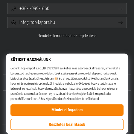
+36-1-999-1660
info@top4sport.hu
Rendelés lemondásának bejelentése
Rólunk
Ügyfélszolgálat
Top4Sport.hu
© 2010 – 2026
Top4Sport.hu