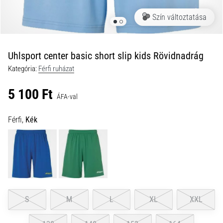
a
Szín változtatása
futball
táskánkba?
A
következő
Uhlsport center basic short slip kids Rövidnadrág
dolgok
Kategória:
Férfi ruházat
nem
hiányozhatnak
5 100 Ft
a
ÁFA-val
táskádból!​​​​​​​
Férfi,
Kék
2021.03.22.
•
10 perces olvasási idő
Cross
Training
–
S
M
L
XL
XXL
hogyan
kezdj