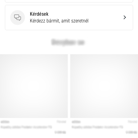
a
Cross
Kérdések
Training…
Kérdések
Kérdezz bármit, amit szeretnél
Minden cikk
megjelenítése