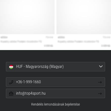
HUF - Magyarország (Magyar)
+36-1-999-1660
info@top4sport.hu
Rendelés lemondásának bejelentése