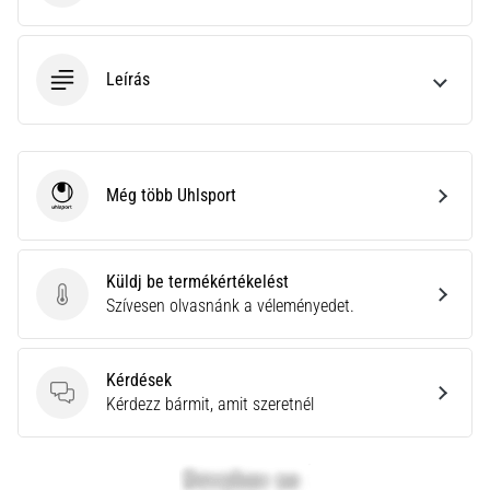
neki
és
készíts
Leírás
edzéstervet
Torna,
atlétika,
súlyemelés.
Még több Uhlsport
Téged
Uhlsport
is
vonz
a
Küldj be termékértékelést
változatos
Küldj be termékértékelést
Szívesen olvasnánk a véleményedet.
edzés,
ami
egy
Kérdések
kicsit
Kérdések
Kérdezz bármit, amit szeretnél
mindig
más?
Csatlakozz