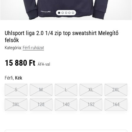
a
futball
táskánkba?
A
következő
Uhlsport liga 2.0 1/4 zip top sweatshirt Melegítő
dolgok
felsők
nem
Kategória:
Férfi ruházat
hiányozhatnak
a
15 880 Ft
táskádból!​​​​​​​
ÁFA-val
Férfi,
Kék
2021.03.22.
•
S
M
L
XL
2XL
10 perces olvasási idő
Cross
3XL
128
140
152
164
Training
–
hogyan
kezdj