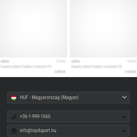
HUF - Magyarország (Magyar)
+36-1-999-1660
info@top4sport.hu