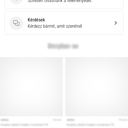
Szívesen olvasnánk a véleményedet.
a
Cross
Training…
Kérdések
Kérdések
Kérdezz bármit, amit szeretnél
Minden cikk
megjelenítése