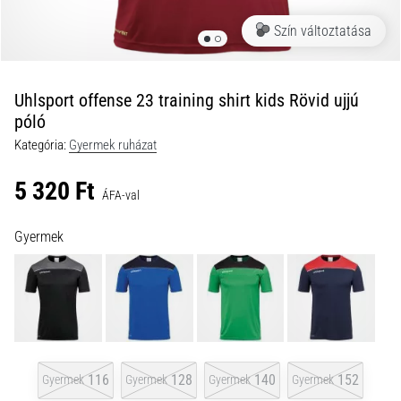
a
Szín változtatása
futball
táskánkba?
A
következő
Uhlsport offense 23 training shirt kids Rövid ujjú
dolgok
póló
nem
Kategória:
Gyermek ruházat
hiányozhatnak
a
5 320 Ft
táskádból!​​​​​​​
ÁFA-val
Gyermek
2021.03.22.
•
10 perces olvasási idő
Cross
Training
–
hogyan
116
128
140
152
Gyermek
Gyermek
Gyermek
Gyermek
kezdj