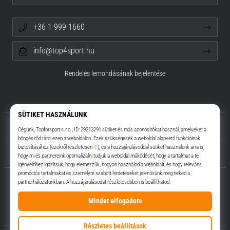
+36-1-999-1660
info@top4sport.hu
Rendelés lemondásának bejelentése
Rólunk
Ügyfélszolgálat
Top4Sport.hu