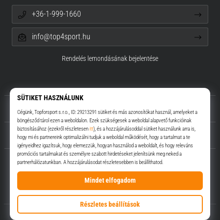
+36-1-999-1660
info@top4sport.hu
Rendelés lemondásának bejelentése
Rólunk
Ügyfélszolgálat
Top4Sport.hu
© 2010 – 2026
Top4Sport.hu