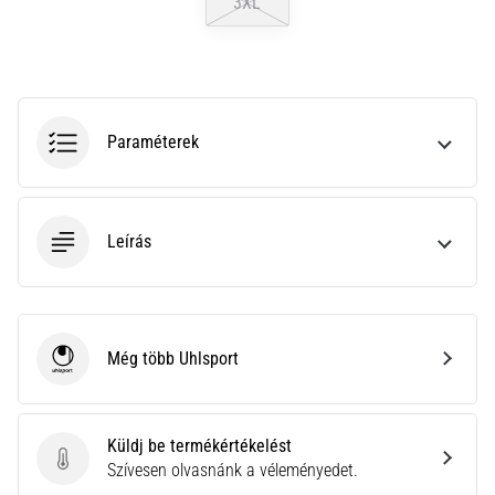
3XL
neki
és
készíts
edzéstervet
Torna,
Paraméterek
atlétika,
súlyemelés.
Téged
is
Leírás
vonz
a
változatos
edzés,
ami
Még több Uhlsport
Uhlsport
egy
kicsit
mindig
Küldj be termékértékelést
más?
Küldj be termékértékelést
Szívesen olvasnánk a véleményedet.
Csatlakozz