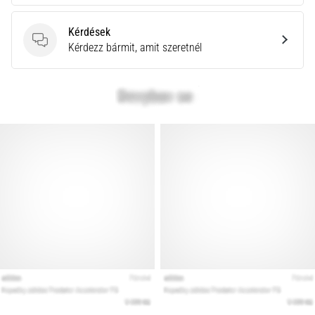
a
Cross
Kérdések
Training…
Kérdések
Kérdezz bármit, amit szeretnél
Minden cikk
megjelenítése