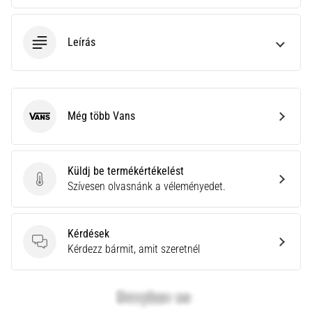
neki
és
Leírás
készíts
edzéstervet
Torna,
atlétika,
súlyemelés.
Még több Vans
Vans
Téged
is
vonz
Küldj be termékértékelést
a
Küldj be termékértékelést
Szívesen olvasnánk a véleményedet.
változatos
edzés,
ami
Kérdések
egy
Kérdések
Kérdezz bármit, amit szeretnél
kicsit
mindig
más?
Csatlakozz