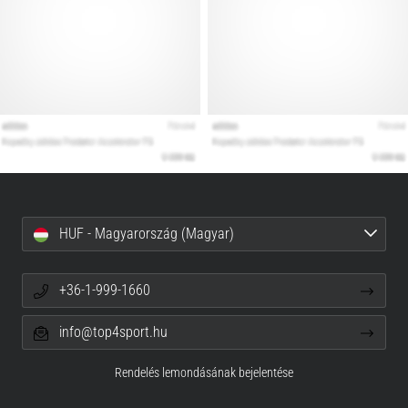
HUF - Magyarország (Magyar)
+36-1-999-1660
info@top4sport.hu
Rendelés lemondásának bejelentése