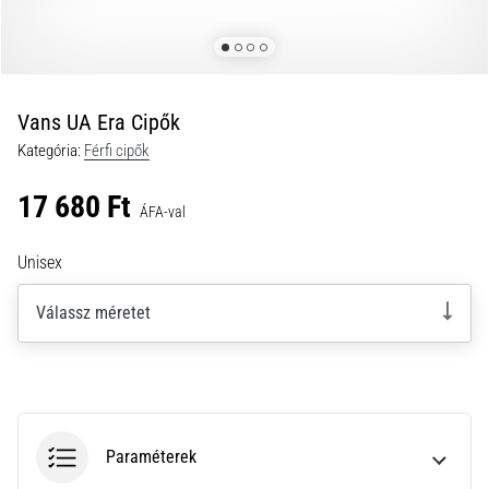
a
futball
táskánkba?
A
következő
Vans UA Era Cipők
dolgok
Kategória:
Férfi cipők
nem
hiányozhatnak
17 680 Ft
a
ÁFA-val
táskádból!​​​​​​​
Unisex
2021.03.22.
Válassz méretet
•
10 perces olvasási idő
Cross
Training
–
hogyan
Paraméterek
kezdj